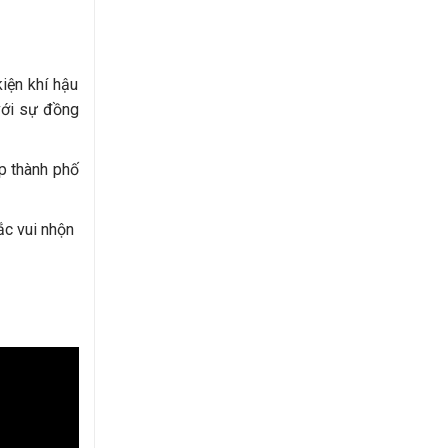
iện khí hậu
với sự đồng
p thành phố
ắc vui nhộn