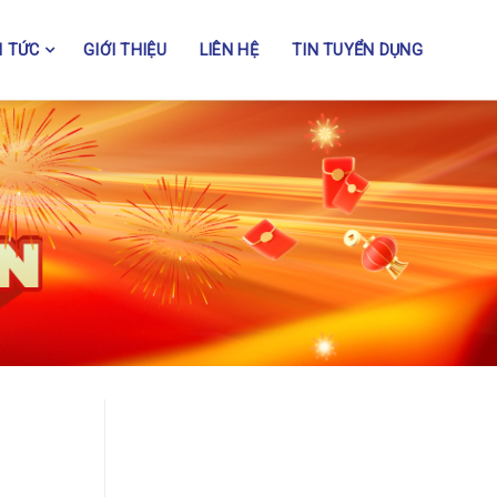
N TỨC
GIỚI THIỆU
LIÊN HỆ
TIN TUYỂN DỤNG