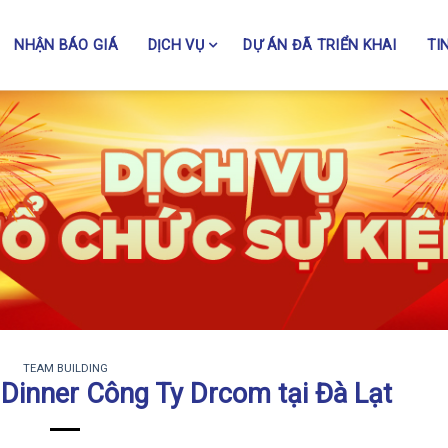
NHẬN BÁO GIÁ
DỊCH VỤ
DỰ ÁN ĐÃ TRIỂN KHAI
TI
TEAM BUILDING
 Dinner Công Ty Drcom tại Đà Lạt