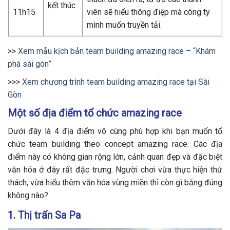
kết thúc
11h15
viên sẽ hiểu thông điệp mà công ty
mình muốn truyền tải.
>>
Xem mẫu kịch bản team building amazing race – “Khám
phá sài gòn”
>>>
Xem chương trình team building amazing race tại Sài
Gòn
Một số địa điểm tổ chức amazing race
Dưới đây là 4 địa điểm vô cùng phù hợp khi bạn muốn tổ
chức team building theo concept amazing race. Các địa
điểm này có không gian rộng lớn, cảnh quan đẹp và đặc biệt
văn hóa ở đây rất đặc trưng. Người chơi vừa thực hiện thử
thách, vừa hiểu thêm văn hóa vùng miền thì còn gì bằng đúng
không nào?
1. Thị trấn Sa Pa