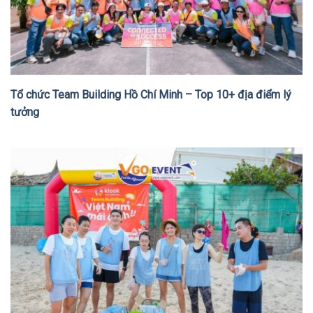
Tổ chức Team Building Hồ Chí Minh – Top 10+ địa điểm lý
tưởng