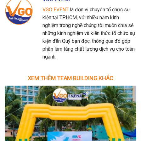
VGO EVENT
là đơn vị chuyên tổ chức sự
kiện tại TP.HCM, với nhiều năm kinh
nghiệm trong nghề chúng tôi muốn chia sẻ
những kinh nghiệm và kiến thức tổ chức sự
kiện đến Quý bạn đọc, thông qua đó góp
phần làm tăng chất lượng dịch vụ cho toàn
ngành.
XEM THÊM TEAM BUILDING KHÁC