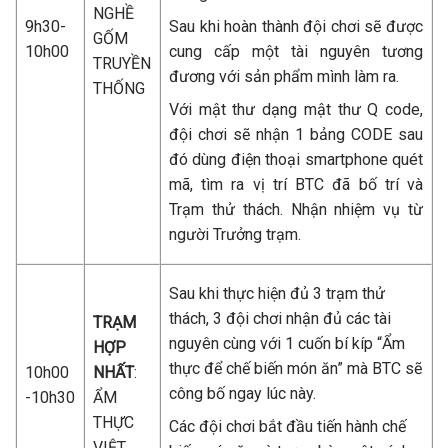
NGHỀ
9h30-
Sau khi hoàn thành đội chơi sẽ được
GỐM
10h00
cung cấp một tài nguyên tương
TRUYỀN
đương với sản phẩm mình làm ra.
THỐNG
Với mật thư dạng mật thư Q code,
đội chơi sẽ nhận 1 bảng CODE sau
đó dùng điện thoại smartphone quét
mã, tìm ra vị trí BTC đã bố trí và
Trạm thử thách. Nhận nhiệm vụ từ
người Trưởng trạm.
Sau khi thực hiện đủ 3 trạm thử
thách, 3 đội chơi nhận đủ các tài
TRẠM
nguyên cùng với 1 cuốn bí kíp “Ẩm
HỢP
thực để chế biến món ăn” mà BTC sẽ
10h00
NHẤT
:
công bố ngay lúc này.
-10h30
ẨM
THỰC
Các đội chơi bắt đầu tiến hành chế
VIỆT