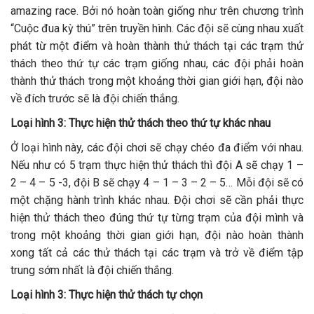
amazing race. Bởi nó hoàn toàn giống như trên chương trình
“Cuộc đua kỳ thú” trên truyền hình. Các đội sẽ cùng nhau xuất
phát từ một điểm và hoàn thành thử thách tại các trạm thử
thách theo thứ tự các trạm giống nhau, các đội phải hoàn
thành thử thách trong một khoảng thời gian giới hạn, đội nào
về đích trước sẽ là đội chiến thắng.
Loại hình 3: Thực hiện thử thách theo thứ tự khác nhau
Ở loại hình này, các đội chơi sẽ chạy chéo đa điểm với nhau.
Nếu như có 5 trạm thực hiện thử thách thì đội A sẽ chạy 1 –
2 – 4 – 5 -3, đội B sẽ chạy 4 – 1 – 3 – 2 – 5… Mỗi đội sẽ có
một chặng hành trình khác nhau. Đội chơi sẽ cần phải thực
hiện thử thách theo đúng thứ tự từng trạm của đội mình và
trong một khoảng thời gian giới hạn, đội nào hoàn thành
xong tất cả các thử thách tại các trạm và trở về điểm tập
trung sớm nhất là đội chiến thắng.
Loại hình 3: Thực hiện thử thách tự chọn