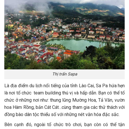
Thị trấn Sapa
Là địa điểm du lịch nổi tiếng của tỉnh Lào Cai, Sa Pa hứa hẹn
là nơi tổ chức team building thú vị và hấp dẫn. Bạn có thể tổ
chức ở những nơi như: thung lũng Mường Hoa, Tả Văn, vườn
hoa Hàm Rồng, bản Cát Cát…cùng tham gia các thử thách với
đồng bào dân tộc thiểu số với những nét văn hóa đặc sắc.
Bên cạnh đó, ngoài tổ chức trò chơi, bạn còn có thể tận