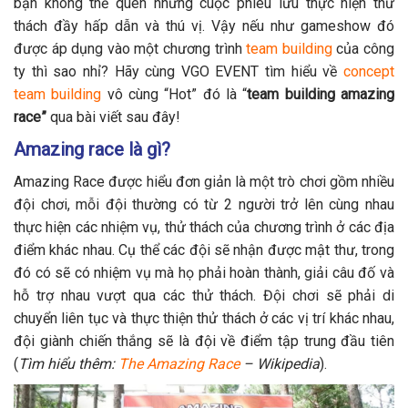
bạn không thể quên những cuộc phiêu lưu thực hiện thử
thách đầy hấp dẫn và thú vị. Vậy nếu như gameshow đó
được áp dụng vào một chương trình
team building
của công
ty thì sao nhỉ? Hãy cùng VGO EVENT tìm hiểu về
concept
team building
vô cùng “Hot” đó là “
team building amazing
race”
qua bài viết sau đây!
Amazing race là gì?
Amazing Race được hiểu đơn giản là một trò chơi gồm nhiều
đội chơi, mỗi đội thường có từ 2 người trở lên cùng nhau
thực hiện các nhiệm vụ, thử thách của chương trình ở các địa
điểm khác nhau. Cụ thể các đội sẽ nhận được mật thư, trong
đó có sẽ có nhiệm vụ mà họ phải hoàn thành, giải câu đố và
hỗ trợ nhau vượt qua các thử thách. Đội chơi sẽ phải di
chuyển liên tục và thực thiện thử thách ở các vị trí khác nhau,
đội giành chiến thắng sẽ là đội về điểm tập trung đầu tiên
(
Tìm hiểu thêm:
The Amazing Race
– Wikipedia
).