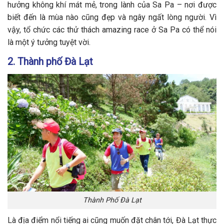
hưởng không khí mát mẻ, trong lành của Sa Pa – nơi được
biết đến là mùa nào cũng đẹp và ngây ngất lòng người. Vì
vậy, tổ chức các thử thách amazing race ở Sa Pa có thể nói
là một ý tưởng tuyệt vời.
2. Thành phố Đà Lạt
Thành Phố Đà Lạt
Là địa điểm nổi tiếng ai cũng muốn đặt chân tới, Đà Lạt thực