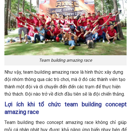
Team building amazing race
Như vậy, team building amazing race là hình thức xây dựng
đội nhóm thông qua các trò chơi, mà ở đó các thành viên tạo
thành một đội và di chuyển đến đến các trạm để thực hiện
thử thách. Đội nào trở về đích đầu tiên sẽ là đội chiến thắng.
Lợi ích khi tổ chức team building concept
amazing race
Team building theo concept amazing race không chỉ giúp
mỗi cá nhân phát huy được khả năng ứng biến nhạy bén để