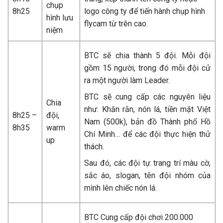
chụp
8h25
logo công ty để tiến hành chụp hình
hình lưu
flycam từ trên cao.
niệm
BTC sẽ chia thành 5 đội. Mỗi đội
gồm 15 người, trong đó mỗi đội cử
ra một người làm Leader.
BTC sẽ cung cấp các nguyên liệu
Chia
như: Khăn rằn, nón lá, tiền mặt Việt
8h25 –
đội,
Nam (500k), bản đồ Thành phố Hồ
8h35
warm
Chí Minh… để các đội thực hiện thử
up
thách.
Sau đó, các đội tự trang trí màu cờ,
sắc áo, slogan, tên đội nhóm của
mình lên chiếc nón lá.
BTC Cung cấp đội chơi 200.000