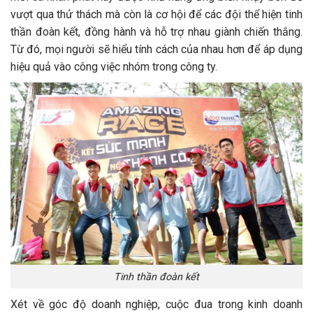
vượt qua thử thách mà còn là cơ hội để các đội thể hiện tinh
thần đoàn kết, đồng hành và hỗ trợ nhau giành chiến thắng.
Từ đó, mọi người sẽ hiểu tính cách của nhau hơn để áp dụng
hiệu quả vào công việc nhóm trong công ty.
Tinh thần đoàn kết
Xét về góc độ doanh nghiệp, cuộc đua trong kinh doanh