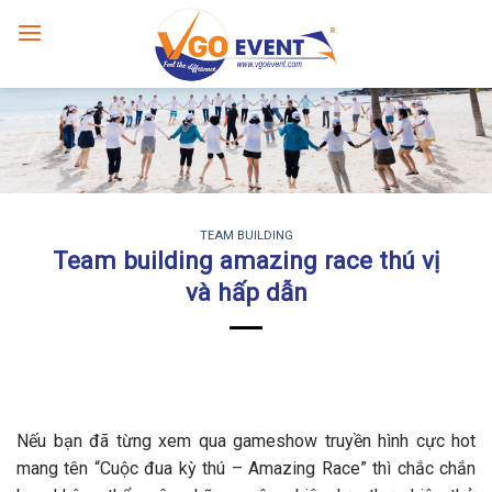
TEAM BUILDING
Team building amazing race thú vị
và hấp dẫn
Nếu bạn đã từng xem qua gameshow truyền hình cực hot
mang tên “Cuộc đua kỳ thú – Amazing Race” thì chắc chắn