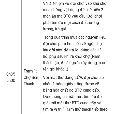
VND. Nhiệm vụ đội chơi vào khu chợ
mua những vật dụng để chế biến 2
món ăn mà BTC yêu cầu. Đội chơi
phải tìm đủ mọi cách để thương
lượng, trả giá.
Trong quá trình mua các nguyên liệu,
đội chơi phải tìm hiểu về ngôi chợ
lâu đời này, để trả lời đúng các câu
hỏi phụ sau khi ra khỏi chợ (Năm
thành lập, Ai là người xây dựng, các
tên gọi khác…)
Trạm 1:
8h35 –
Chợ Bến
Với mật thư dạng LỬA, đội chơi sẽ
9h00
Thành
nhận 1 bảng giấy trắng được vẽ
bằng hóa chất do BTC cung cấp.
Dựa thông tin mật mã , tìm lửa để
giải mã mật thư BTC cung cấp và
tìm ra vị trí “ Trạm thử thách tiếp theo