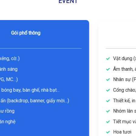
EVENT
Gói cao cấp
Vật dụng (xẻng, cờ..)
Âm thanh, ánh sáng
Nhân sự (PG, MC…)
Cổng chào, bóng bay, bàn ghế, nhà bạt…
Thiết kế, in ấn (backdrop, banner, giấy mời…)
Nhóm lân sư rồng
Tiết mục văn nghệ
Hoa tươi