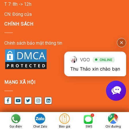
T 7: 8h -> 12h
CN: Đóng cửa
CHÍNH SÁCH
Chính sách bảo mật thông tin
VGO
ONLINE
Thu Thảo xin chào bạn
MẠNG XÃ HỘI
Copyright © 2022
VGO EVENT
. All Rights Reserved
Gọi điện
Chat Zalo
Báo giá
SMS
Chỉ đường