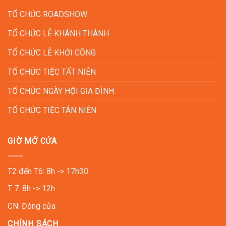
TỔ CHỨC ROADSHOW
TỔ CHỨC LỄ KHÁNH THÀNH
TỔ CHỨC LỄ KHỞI CÔNG
TỔ CHỨC TIỆC TẤT NIÊN
TỔ CHỨC NGÀY HỘI GIA ĐÌNH
TỔ CHỨC TIỆC TÂN NIÊN
GIỜ MỞ CỬA
T2 đến T6: 8h -> 17h30
T 7: 8h -> 12h
CN: Đóng cửa
CHÍNH SÁCH