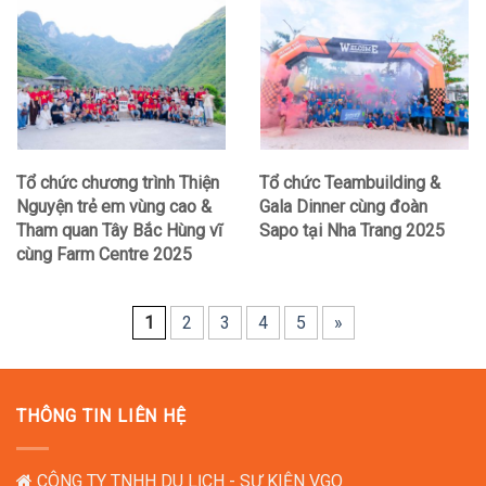
Tổ chức chương trình Thiện
Tổ chức Teambuilding &
Nguyện trẻ em vùng cao &
Gala Dinner cùng đoàn
Tham quan Tây Bắc Hùng vĩ
Sapo tại Nha Trang 2025
cùng Farm Centre 2025
1
2
3
4
5
»
THÔNG TIN LIÊN HỆ
CÔNG TY TNHH DU LỊCH - SỰ KIỆN VGO