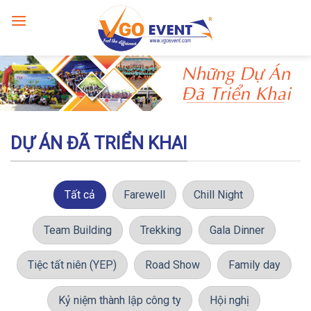
DỰ ÁN ĐÃ TRIỂN KHAI
Tất cả
Farewell
Chill Night
Team Building
Trekking
Gala Dinner
Tiệc tất niên (YEP)
Road Show
Family day
Kỷ niệm thành lập công ty
Hội nghị