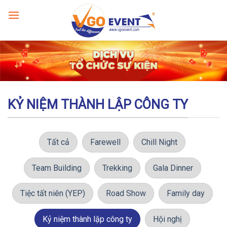
KỶ NIỆM THÀNH LẬP CÔNG TY
Tất cả
Farewell
Chill Night
Team Building
Trekking
Gala Dinner
Tiệc tất niên (YEP)
Road Show
Family day
Kỷ niệm thành lập công ty
Hội nghị