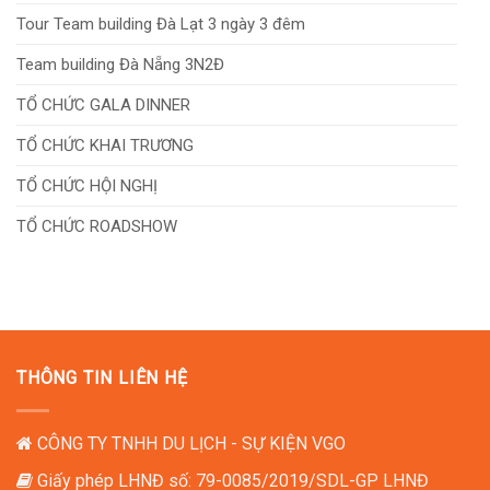
Tour Team building Đà Lạt 3 ngày 3 đêm
Team building Đà Nẵng 3N2Đ
TỔ CHỨC GALA DINNER
TỔ CHỨC KHAI TRƯƠNG
TỔ CHỨC HỘI NGHỊ
TỔ CHỨC ROADSHOW
TỔ CHỨC LỄ KHÁNH THÀNH
TỔ CHỨC LỄ KHỞI CÔNG
TỔ CHỨC TIỆC TẤT NIÊN
THÔNG TIN LIÊN HỆ
TỔ CHỨC NGÀY HỘI GIA ĐÌNH
TỔ CHỨC TIỆC TÂN NIÊN
CÔNG TY TNHH DU LỊCH - SỰ KIỆN VGO
Giấy phép LHNĐ số: 79-0085/2019/SDL-GP LHNĐ