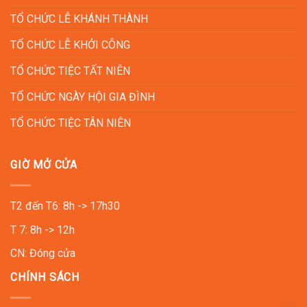
TỔ CHỨC LỄ KHÁNH THÀNH
TỔ CHỨC LỄ KHỞI CÔNG
TỔ CHỨC TIỆC TẤT NIÊN
TỔ CHỨC NGÀY HỘI GIA ĐÌNH
TỔ CHỨC TIỆC TÂN NIÊN
GIỜ MỞ CỬA
T2 đến T6: 8h -> 17h30
T 7: 8h -> 12h
CN: Đóng cửa
CHÍNH SÁCH