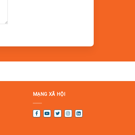
ng tâm Phật giáo thu hút nhiều du khách mỗi
hụp hình flycam, warm up và các trò chơi đội
g công ty.
nghệ, vinh danh và khen thưởng, cùng các trò
MẠNG XÃ HỘI
 nhớ trong suốt ngày.