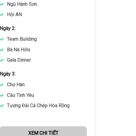
Ngũ Hành Sơn
Đồi Rob
Hội AN
Thiền Vi
KDL Fre
Ngày 2:
Ngày 2:
Team Building
Bà Nà Hills
Team Bu
Gala Dinner
Đường 
Hồ Vô 
Ngày 3:
Gala Din
Chợ Hàn
Ngày 3:
Cầu Tình Yêu
Tượng Đài Cá Chép Hóa Rồng
Chợ Đà 
XEM CHI TIẾT