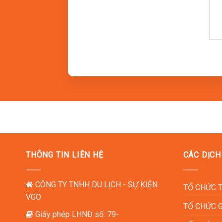
10:00: Tiếp tục hành trình đến Thích Ca Phật 
năm.
– Buổi trưa
11:00: Đoàn dùng bữa trưa tại nhà hàng địa 
– Buổi chiều
14:30: Tham gia chương trình team building 
nhóm. Chương trình nhằm xây dựng tinh thần đ
– Buổi tối
18:30: Tổ chức buổi tiệc gala dinner với nhiề
THÔNG TIN LIÊN HỆ
CÁC DỊCH
chơi tập thể vui nhộn. Đây là dịp để mọi ngư
CÔNG TY TNHH DU LỊCH - SỰ KIỆN
Ngày 2: Tượng Chúa Kitô – TP. HC
TỔ CHỨC 
VGO
– Buổi sáng
TỔ CHỨC 
Giấy phép LHNĐ số: 79-