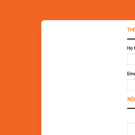
TH
Họ t
Lịch trình Tour Teambuildi
Ema
Ngày 1: TP. HCM – Vườn Hoa Bách T
– Buổi sáng
NỘI
05:30: Xe du lịch của VGO EVENT sẽ đón đoàn
06:00: Trên đường đi, xe sẽ dừng lại tại Lo
08:30: Đoàn sẽ đến vườn hoa Thạch Thảo, nơ
rất lý tưởng cho những bức ảnh đẹp.