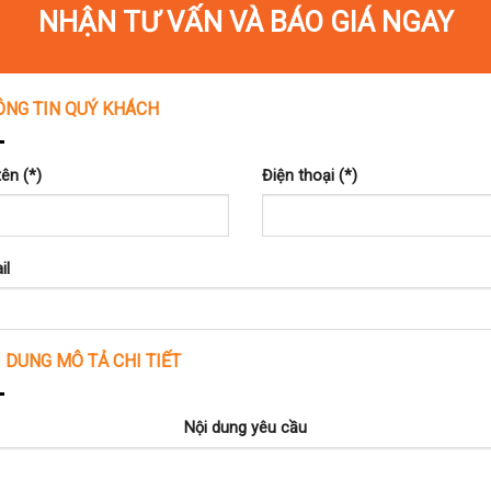
NHẬN TƯ VẤN VÀ BÁO GIÁ NGAY
ÔNG TIN QUÝ KHÁCH
ên (*)
Điện thoại (*)
ng 2 ngày 1 đêm tại Vũng Tàu
il
hảo – Thích Ca Phật Đài – Team Building – Gala 
 DUNG MÔ TẢ CHI TIẾT
 tại điểm hẹn và khởi hành đến Vũng Tàu.
ng Thành để dùng bữa sáng.
Nội dung yêu cầu
i bạn có thể tận hưởng vẻ đẹp của những cánh đồng hoa tím thạc