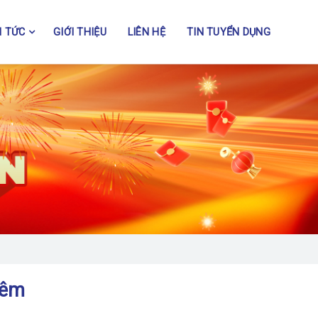
N TỨC
GIỚI THIỆU
LIÊN HỆ
TIN TUYỂN DỤNG
đêm