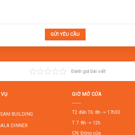
Đài, một địa điểm nổi tiếng vừa là danh lam thắng cảnh vừa là tru
phương và sau đó nhận phòng tại khách sạn để nghỉ ngơi.
trên bãi biển do VGO EVENT tổ chức, bao gồm các hoạt động như c
oàn kết và tạo ra những kết nối bền chặt giữa các thành viên tron
Đánh giá bài viết
u hoạt động thú vị như khai tiệc với champagne, các tiết mục văn 
 VỤ
GIỜ MỞ CỬA
ời cùng nhau thưởng thức và hồi tưởng lại những khoảnh khắc đáng
T2 đến T6: 8h -> 17h30
M
TEAM BUILDING
T 7: 8h -> 12h
GALA DINNER
CN: Đóng cửa