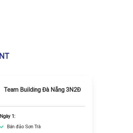
ENT
Team Building Đà Nẵng 3N2Đ
Team b
Ngày 1:
Ngày 1:
Bán đảo Sơn Trà
Thác Da