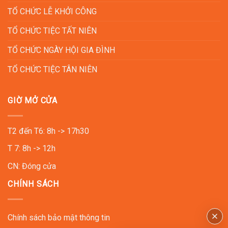
14:30 Tổ chức chương trình team building trên bãi biển Mũi
TỔ CHỨC LỄ KHỞI CÔNG
Né – Phan Thiết. Các hoạt động team building này nhằm
TỔ CHỨC TIỆC TẤT NIÊN
tăng cường sự đoàn kết và thúc đẩy tinh thần làm việc nhóm
cho các thành viên.
TỔ CHỨC NGÀY HỘI GIA ĐÌNH
TỔ CHỨC TIỆC TÂN NIÊN
– Buổi tối
18:30 Quý Khách dùng bữa tối và tham gia Gala Dinner với
GIỜ MỞ CỬA
nhiều hoạt động ý nghĩa như khui champagne, vinh danh
khen thưởng, và các trò chơi nhỏ vui nhộn. Những hoạt động
này sẽ tạo cơ hội cho đội ngũ nhân sự gắn kết hơn.
T2 đến T6: 8h -> 17h30
T 7: 8h -> 12h
CN: Đóng cửa
CHÍNH SÁCH
Chính sách bảo mật thông tin