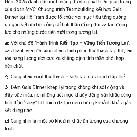
Năm 2025 đánh dấu một chặng đường phát triển quan trọng
của đoàn MVC. Chương trình Teambuilding kết hợp Gala
Dinner tại Hồ Tràm được tổ chức với mục tiêu tăng cường
sự gắn kết nội bộ, củng cố tinh thần đồng đội và tạo động
lực cho những bước tiến mới trong tương lai.
🌊 Với chủ đề
“Hành Trình Kiến Tạo – Vững Tiến Tương Lai”
,
các thành viên đã cùng nhau chinh phục thử thách tập thể, lan
tỏa năng lượng tích cực và khẳng định tinh thần phối hợp
bền chặt.
💪 Cùng nhau vượt thử thách – kiến tạo sức mạnh tập thể.
🎉 Đêm Gala Dinner khép lại trong không khí sôi động và
đầy sắc màu, nơi những tiết mục khuấy động sân khấu cùng
tinh thần “cháy” hết mình đã tạo nên những khoảnh khắc gắn
kết đáng nhớ.
📸 Cùng nhìn lại một số khoảnh khắc ấn tượng của chương
trình: