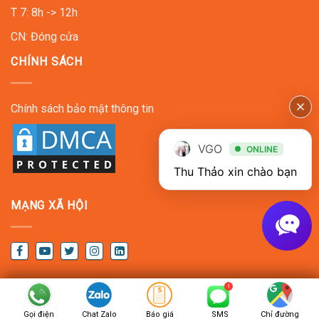
T 7: 8h -> 12h
CN: Đóng cửa
CHÍNH SÁCH
Chính sách bảo mật thông tin
VGO
ONLINE
Thu Thảo xin chào bạn
MẠNG XÃ HỘI
Copyright © 2022
VGO EVENT
. All Rights Reserved
Gọi điện
Chat Zalo
Báo giá
SMS
Chỉ đường