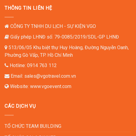
THÔNG TIN LIÊN HỆ
TỔ CHỨC NGÀY HỘI GIA ĐÌNH
TỔ CHỨC TIỆC TÂN NIÊN
CÔNG TY TNHH DU LỊCH - SỰ KIỆN VGO
Giấy phép LHNĐ số: 79-0085/2019/SDL-GP LHNĐ
513/06/05 Khu biệt thự Huy Hoàng, Đường Nguyễn Oanh,
Phường Gò Vấp, TP. Hồ Chí Minh
Hotline:
0914 763 112
Email:
sales@vgotravel.com.vn
Website:
www.vgoevent.com
CÁC DỊCH VỤ
TỔ CHỨC TEAM BUILDING