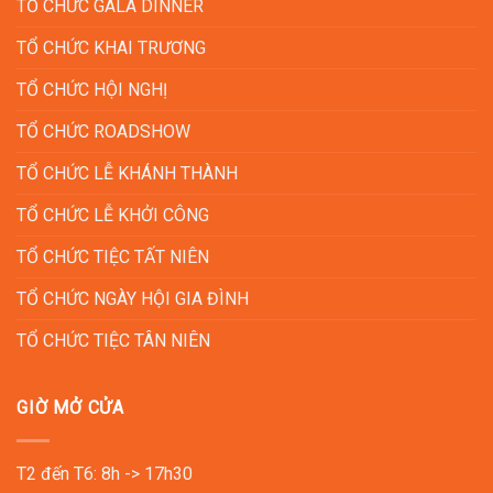
TỔ CHỨC GALA DINNER
TỔ CHỨC KHAI TRƯƠNG
TỔ CHỨC HỘI NGHỊ
TỔ CHỨC ROADSHOW
TỔ CHỨC LỄ KHÁNH THÀNH
TỔ CHỨC LỄ KHỞI CÔNG
TỔ CHỨC TIỆC TẤT NIÊN
TỔ CHỨC NGÀY HỘI GIA ĐÌNH
TỔ CHỨC TIỆC TÂN NIÊN
GIỜ MỞ CỬA
T2 đến T6: 8h -> 17h30