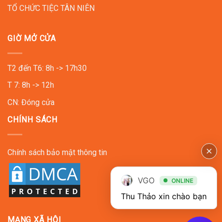
TỔ CHỨC TIỆC TÂN NIÊN
GIỜ MỞ CỬA
T2 đến T6: 8h -> 17h30
T 7: 8h -> 12h
CN: Đóng cửa
CHÍNH SÁCH
Chính sách bảo mật thông tin
VGO
ONLINE
Thu Thảo xin chào bạn
MẠNG XÃ HỘI