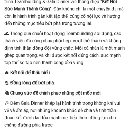
trình Teambuilding & Gala Dinner với thông điệp
“Kết Nối
Sức Mạnh Thành Công”
. Đây không chỉ là một chuyến đi, mà
còn là hành trình gắn kết tập thể, củng cố nội lực và hướng
đến những mục tiêu bứt phá trong tương lai.
🌊 Thông qua chuỗi hoạt động Teambuilding sôi động, các
thành viên đã cùng nhau phối hợp, vượt thử thách và khẳng
định tinh thần đồng đội vững chắc. Mỗi cá nhân là một mảnh
ghép quan trọng, và khi được kết nối đúng cách, sức mạnh
tập thể sẽ tạo nên thành công bền vững.
🔥 Kết nối để thấu hiểu.
💪 Đồng lòng để bứt phá.
🚀 Chung sức để chinh phục những cột mốc mới.
🎉 Đêm Gala Dinner khép lại hành trình trong không khí vui
vẻ và ấm áp, nơi những khoảnh khắc sẻ chia và tinh thần
đoàn kết được lan tỏa mạnh mẽ, tiếp thêm động lực cho
chặng đường phía trước.