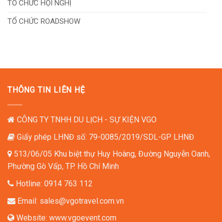
TỔ CHỨC HỘI NGHỊ
TỔ CHỨC ROADSHOW
TỔ CHỨC LỄ KHÁNH THÀNH
TỔ CHỨC LỄ KHỞI CÔNG
TỔ CHỨC TIỆC TẤT NIÊN
THÔNG TIN LIÊN HỆ
TỔ CHỨC NGÀY HỘI GIA ĐÌNH
TỔ CHỨC TIỆC TÂN NIÊN
CÔNG TY TNHH DU LỊCH - SỰ KIỆN VGO
Giấy phép LHNĐ số: 79-0085/2019/SDL-GP LHNĐ
513/06/05 Khu biệt thự Huy Hoàng, Đường Nguyễn Oanh,
Phường Gò Vấp, TP. Hồ Chí Minh
Hotline:
0914 763 112
Email:
sales@vgotravel.com.vn
Website:
www.vgoevent.com