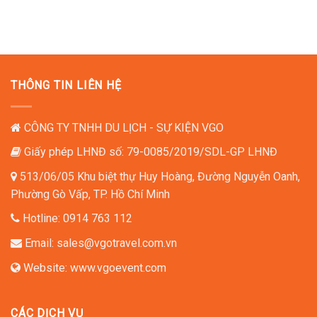
TỔ CHỨC LỄ KHÁNH THÀNH
TỔ CHỨC LỄ KHỞI CÔNG
TỔ CHỨC TIỆC TẤT NIÊN
THÔNG TIN LIÊN HỆ
TỔ CHỨC NGÀY HỘI GIA ĐÌNH
TỔ CHỨC TIỆC TÂN NIÊN
CÔNG TY TNHH DU LỊCH - SỰ KIỆN VGO
Giấy phép LHNĐ số: 79-0085/2019/SDL-GP LHNĐ
513/06/05 Khu biệt thự Huy Hoàng, Đường Nguyễn Oanh,
Phường Gò Vấp, TP. Hồ Chí Minh
Hotline:
0914 763 112
Email:
sales@vgotravel.com.vn
Website:
www.vgoevent.com
CÁC DỊCH VỤ