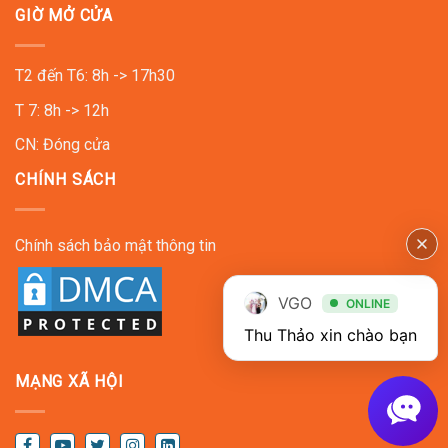
GIỜ MỞ CỬA
T2 đến T6: 8h -> 17h30
T 7: 8h -> 12h
CN: Đóng cửa
CHÍNH SÁCH
Chính sách bảo mật thông tin
VGO
ONLINE
Thu Thảo xin chào bạn
MẠNG XÃ HỘI