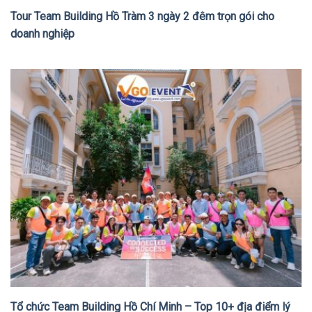
Tour Team Building Hồ Tràm 3 ngày 2 đêm trọn gói cho
doanh nghiệp
Tổ chức Team Building Hồ Chí Minh – Top 10+ địa điểm lý