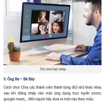
Trò chơi hát nhép
5. Ông Ba – Bà Bảy
Cách chơi: Chia các thành viên thành từng đội nhỏ khác nhau
sau khi đăng nhập vào một ứng dụng trực tuyến zoom,
google meet,…
Mỗi người hãy đưa ra một câu theo mẫu: