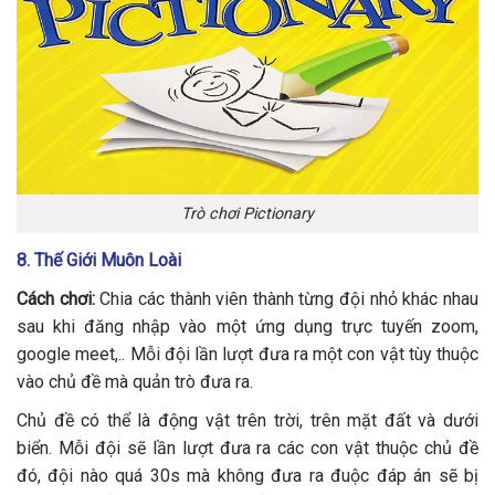
Trò chơi Pictionary
8. Thế Giới Muôn Loài
Cách chơi:
Chia các thành viên thành từng đội nhỏ khác nhau
sau khi đăng nhập vào một ứng dụng trực tuyến zoom,
google meet,.. Mỗi đội lần lượt đưa ra một con vật tùy thuộc
vào chủ đề mà quản trò đưa ra.
Chủ đề có thể là động vật trên trời, trên mặt đất và dưới
biển. Mỗi đội sẽ lần lượt đưa ra các con vật thuộc chủ đề
đó, đội nào quá 30s mà không đưa ra đuộc đáp án sẽ bị