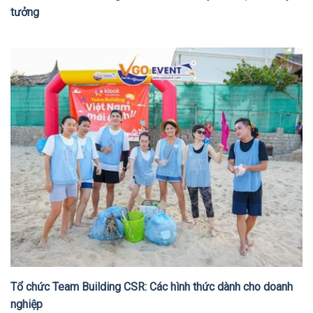
tưởng
Tổ chức Team Building CSR: Các hình thức dành cho doanh
nghiệp