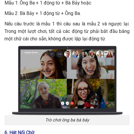
Mẫu 1: Ông Ba + 1 động từ + Bà Bảy hoặc
Mẫu 2: Bà Bảy + 1 động từ + Ông Ba.
Nếu câu trước là mẫu 1 thì câu sau là mẫu 2 và ngược lại.
Trong một lượt chơi, tất cả các động từ phải bắt đầu bằng
một chữ cái cho sẵn, không được lặp lại động từ.
Trò chơi ông ba bà bảy
6. Hát Nối Chữ