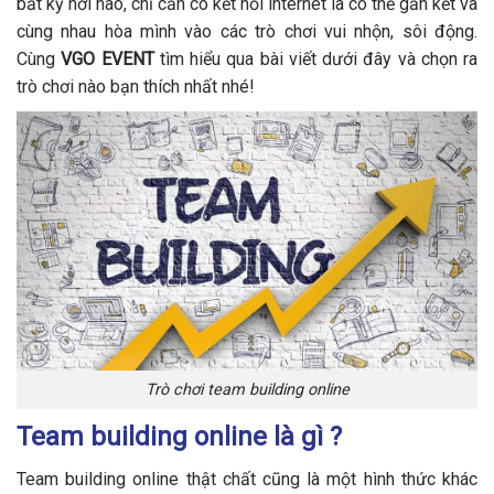
bất kỳ nơi nào, chỉ cần có kết nối internet là có thể gắn kết và
cùng nhau hòa mình vào các trò chơi vui nhộn, sôi động.
Cùng
VGO EVENT
tìm hiểu qua bài viết dưới đây và chọn ra
trò chơi nào bạn thích nhất nhé!
Trò chơi team building online
Team building online là gì ?
Team building online thật chất cũng là một hình thức khác