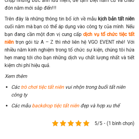
chụp những bức ảnh lưu niệm, để tạm biệt năm cũ và chào
đón năm mới sắp đến!!!
Trên đây là những thông tin bổ ích về mẫu
kịch bản tất niên
cuối năm mà bạn có thể áp dụng vào công ty của mình. Nếu
bạn đang cần một đơn vị cung cấp
dịch vụ tổ chức tiệc tất
niên
trọn gói từ A – Z thì nhớ liên hệ VGO EVENT nhé! Với
nhiều năm kinh nghiệm trong tổ chức sự kiện, chúng tôi hứa
hẹn mang tới cho bạn những dịch vụ chất lượng nhất và tiết
kiệm chi phí hiệu quả.
Xem thêm
Các
trò chơi tiệc tất niên
vui nhộn trong buổi tất niên
công ty
Các mẫu
backdrop tiệc tất niên
đẹp và hợp xu thế
5/5 - (1 bình chọn)