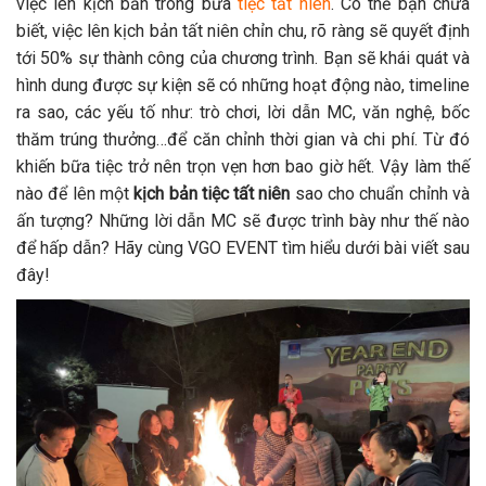
việc lên kịch bản trong bữa
tiệc tất niên
. Có thể bạn chưa
biết, việc lên kịch bản tất niên chỉn chu, rõ ràng sẽ quyết định
tới 50% sự thành công của chương trình. Bạn sẽ khái quát và
hình dung được sự kiện sẽ có những hoạt động nào, timeline
ra sao, các yếu tố như: trò chơi, lời dẫn MC, văn nghệ, bốc
thăm trúng thưởng…để căn chỉnh thời gian và chi phí. Từ đó
khiến bữa tiệc trở nên trọn vẹn hơn bao giờ hết.
Vậy làm thế
nào để lên một
kịch bản tiệc tất niên
sao cho chuẩn chỉnh và
ấn tượng? Những lời dẫn MC sẽ được trình bày như thế nào
để hấp dẫn? Hãy cùng VGO EVENT tìm hiểu dưới bài viết sau
đây!