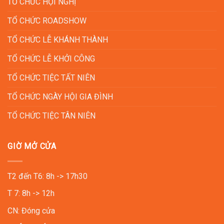
TỔ CHỨC HỘI NGHỊ
TỔ CHỨC ROADSHOW
TỔ CHỨC LỄ KHÁNH THÀNH
TỔ CHỨC LỄ KHỞI CÔNG
TỔ CHỨC TIỆC TẤT NIÊN
TỔ CHỨC NGÀY HỘI GIA ĐÌNH
TỔ CHỨC TIỆC TÂN NIÊN
GIỜ MỞ CỬA
T2 đến T6: 8h -> 17h30
T 7: 8h -> 12h
CN: Đóng cửa