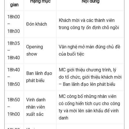
Hạng mục
Nội dung
gian
18h00
Khách mời và các thành viên
–
Đón khách
trong công ty ổn định chỗ ngồi
18h30
18h35
Opening
Văn nghệ mở màn đúng chủ đề
–
show
của buổi tiệc
18h40
18h40
MC giới thiệu chương trình, lý
Ban lãnh đạo
–
do tổ chức, giới thiệu khách mời
phát biểu
18h50
–
Ban lãnh đạo lên phát biểu
MC công bố những nhân viên
18h50
Vinh danh
có cống hiến tích cực cho công
–
nhân viên
ty và mời lên sân khấu để vinh
19h00
xuất sắc
danh