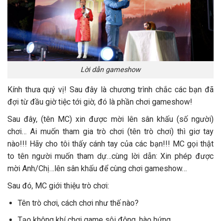
Lời dẫn gameshow
Kính thưa quý vị! Sau đây là chương trình chắc các bạn đã
đợi từ đầu giờ tiệc tới giờ, đó là phần chơi gameshow!
Sau đây, (tên MC) xin được mời lên sân khấu (số người)
chơi… Ai muốn tham gia trò chơi (tên trò chơi) thì giơ tay
nào!!! Hãy cho tôi thấy cánh tay của các bạn!!! MC gọi thật
to tên người muốn tham dự…cùng lời dẫn: Xin phép được
mời Anh/Chị…lên sân khấu để cùng chơi gameshow…
Sau đó, MC giới thiệu trò chơi:
Tên trò chơi, cách chơi như thế nào?
Tạo không khí chơi game sôi động, hào hứng