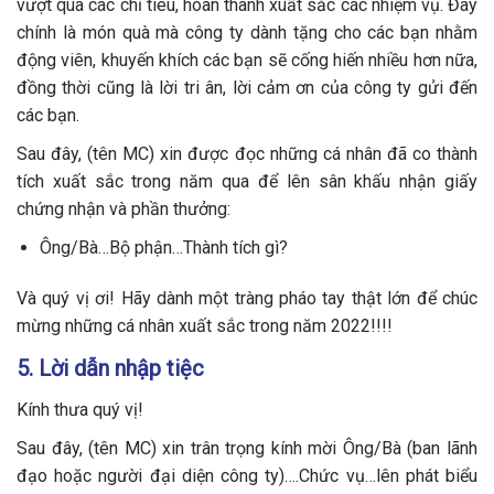
vượt qua các chỉ tiêu, hoàn thành xuất sắc các nhiệm vụ. Đây
chính là món quà mà công ty dành tặng cho các bạn nhằm
động viên, khuyến khích các bạn sẽ cống hiến nhiều hơn nữa,
đồng thời cũng là lời tri ân, lời cảm ơn của công ty gửi đến
các bạn.
Sau đây, (tên MC) xin được đọc những cá nhân đã co thành
tích xuất sắc trong năm qua để lên sân khấu nhận giấy
chứng nhận và phần thưởng:
Ông/Bà…Bộ phận…Thành tích gì?
Và quý vị ơi! Hãy dành một tràng pháo tay thật lớn để chúc
mừng những cá nhân xuất sắc trong năm 2022!!!!
5. Lời dẫn nhập tiệc
Kính thưa quý vị!
Sau đây, (tên MC) xin trân trọng kính mời Ông/Bà (ban lãnh
đạo hoặc người đại diện công ty)….Chức vụ…lên phát biểu