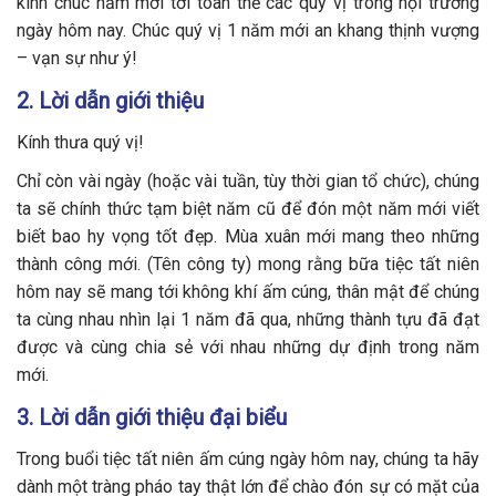
kính chúc năm mới tới toàn thể các quý vị trong hội trường
ngày hôm nay. Chúc quý vị 1 năm mới an khang thịnh vượng
– vạn sự như ý!
2. Lời dẫn giới thiệu
Kính thưa quý vị!
Chỉ còn vài ngày (hoặc vài tuần, tùy thời gian tổ chức), chúng
ta sẽ chính thức tạm biệt năm cũ để đón một năm mới viết
biết bao hy vọng tốt đẹp. Mùa xuân mới mang theo những
thành công mới. (Tên công ty) mong rằng bữa tiệc tất niên
hôm nay sẽ mang tới không khí ấm cúng, thân mật để chúng
ta cùng nhau nhìn lại 1 năm đã qua, những thành tựu đã đạt
được và cùng chia sẻ với nhau những dự định trong năm
mới.
3. Lời dẫn giới thiệu đại biểu
Trong buổi tiệc tất niên ấm cúng ngày hôm nay, chúng ta hãy
dành một tràng pháo tay thật lớn để chào đón sự có mặt của