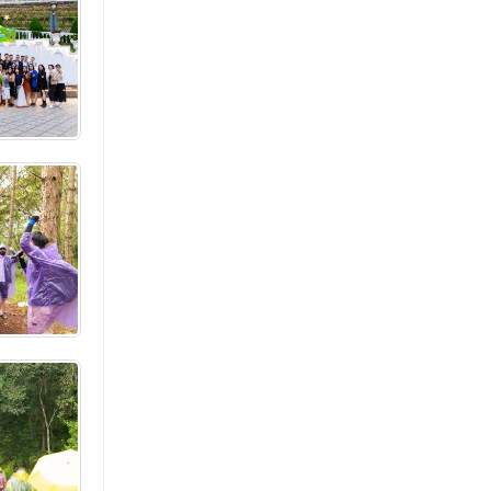
TỔ CHỨC LỄ KHÁNH THÀNH
TỔ CHỨC LỄ KHỞI CÔNG
TỔ CHỨC TIỆC TẤT NIÊN
TỔ CHỨC NGÀY HỘI GIA ĐÌNH
TỔ CHỨC TIỆC TÂN NIÊN