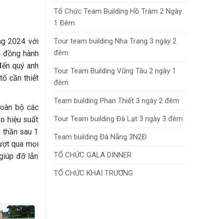
Tổ Chức Team Building Hồ Tràm 2 Ngày
1 Đêm
Tour team building Nha Trang 3 ngày 2
ng 2024 với
đêm
ã đồng hành
đến quý anh
Tour Team Building Vũng Tàu 2 ngày 1
ố cần thiết
đêm
Team building Phan Thiết 3 ngày 2 đêm
toàn bộ các
Tour Team building Đà Lạt 3 ngày 3 đêm
ao hiệu suất
h thần sau 1
Team building Đà Nẵng 3N2Đ
ượt qua mọi
TỔ CHỨC GALA DINNER
giúp đỡ lẫn
TỔ CHỨC KHAI TRƯƠNG
TỔ CHỨC HỘI NGHỊ
TỔ CHỨC ROADSHOW