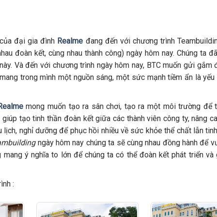
của đại gia đình
Realme
đang đến với chương trình Teambuildi
hau đoàn kết, cùng nhau thành công) ngày hôm nay. Chúng ta đ
n này. Và đến với chương trình ngày hôm nay, BTC muốn gửi gắm 
mang trong mình một nguồn sáng, một sức mạnh tiềm ẩn là yếu t
Realme
mong muốn tạo ra sân chơi, tạo ra một môi trường để 
 giúp tạo tinh thần đoàn kết giữa các thành viên công ty, nâng c
 lịch, nghỉ dưỡng để phục hồi nhiều về sức khỏe thể chất lẫn tin
ambuilding
ngày hôm nay chúng ta sẽ cùng nhau đồng hành để v
 mang ý nghĩa to lớn để chúng ta có thể đoàn kết phát triển và 
ình :