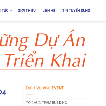
N TỨC
GIỚI THIỆU
LIÊN HỆ
TIN TUYỂN DỤNG
DỊCH VỤ VGO EVENT
24
TỔ CHỨC TEAM BUILDING