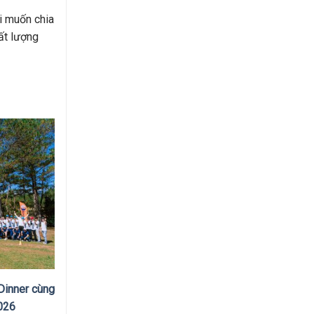
i muốn chia
ất lượng
Dinner cùng
026