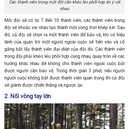
Các thành viên trong một đội cần khéo léo phối hợp ăn ý với
nhau
Mỗi đội sẽ có từ 7 đến 10 thành viên, các thành viên trong
đội sẽ khoắc vai nhau tạo thành một vòng tròn khép kín. Sau
đó, cả đội sẽ chọn ra một thành viên để bảo vệ, khi có hiệu
lệnh của quản trò một người ngoài cuộc sẽ tiến vào và cố
gắng bắt lấy thành viên đại diện của đội đó. Các thành viên
trong đội phải khéo léo phối hợp cùng nhau, quay tròn về các
hướng khác nhau để không cho thành viên ngoài cuộc bắt
được người cần bảo vệ. Trong thời gian 3 phút, nếu người
người cuộc không bắt được thành viên quan trọng thì cả đội
sẽ giành được chiến thắng và ngược lại.
2. Nối vòng tay lớn