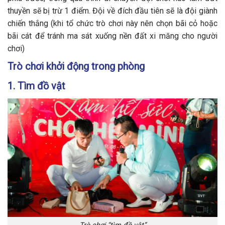
thuyền sẽ bị trừ 1 điểm. Đội về đích đầu tiên sẽ là đội giành
chiến thắng (khi tổ chức trò chơi này nên chọn bãi cỏ hoặc
bãi cát để tránh ma sát xuống nền đất xi măng cho người
chơi)
Trò chơi khởi động trong phòng
1. Tìm đồ vật