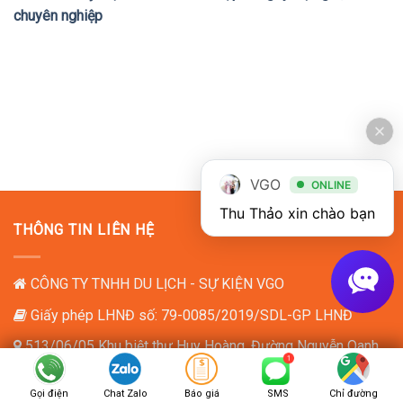
chuyên nghiệp
VGO
ONLINE
Thu Thảo xin chào bạn
THÔNG TIN LIÊN HỆ
CÔNG TY TNHH DU LỊCH - SỰ KIỆN VGO
Giấy phép LHNĐ số: 79-0085/2019/SDL-GP LHNĐ
513/06/05 Khu biệt thự Huy Hoàng, Đường Nguyễn Oanh,
Phường Gò Vấp, TP. Hồ Chí Minh
Gọi điện
Chat Zalo
Báo giá
SMS
Chỉ đường
Hotline:
0914 763 112