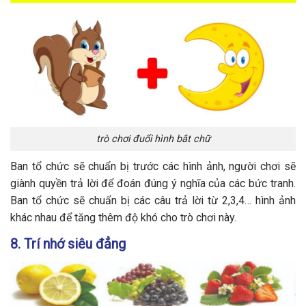
trò chơi đuổi hình bắt chữ
Ban tổ chức sẽ chuẩn bị trước các hình ảnh, người chơi sẽ
giành quyền trả lời để đoán đúng ý nghĩa của các bức tranh.
Ban tổ chức sẽ chuẩn bị các câu trả lời từ 2,3,4… hình ảnh
khác nhau để tăng thêm độ khó cho trò chơi này.
8. Trí nhớ siêu đẳng