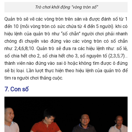
Trò chơi khởi động “vòng tròn số”
Quản trò sẽ vẽ các vòng tròn trên sân và được đánh số từ 1
đến 10 (mỗi vòng tròn có sức chứa từ 4 đến 5 người). khi có
hiệu lệnh của quản trò như “số chẵn” người chơi phải nhanh
chóng đi chuyển vào đứng vào các vòng tròn có số chẵn
như: 2;4;6;8;10. Quản trò sẽ đưa ra các hiệu lệnh như: số lẻ,
số chia hết cho 2, số chia hết cho 3, số nguyên tố (2;3;5;7)…
thành viên nào đứng vào sai ô hoặc không tìm được ô đứng
sẽ bị loại. Lần lượt thực hiện theo hiệu lệnh của quản trò để
tìm ra người chơi thắng cuộc.
7. Con số