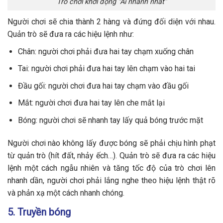
Trò chơi khởi động “Ai nhanh nhất”
Người chơi sẽ chia thành 2 hàng và đứng đối diện với nhau.
Quản trò sẽ đưa ra các hiệu lệnh như:
Chân: người chơi phải đưa hai tay chạm xuống chân
Tai: người chơi phải đưa hai tay lên chạm vào hai tai
Đầu gối: người chơi đưa hai tay chạm vào đầu gối
Mắt: người chơi đưa hai tay lên che mắt lại
Bóng: người chơi sẽ nhanh tay lấy quả bóng trước mặt
Người chơi nào không lấy được bóng sẽ phải chịu hình phạt
từ quản trò (hít đất, nhảy ếch…). Quản trò sẽ đưa ra các hiệu
lệnh một cách ngẫu nhiên và tăng tốc độ của trò chơi lên
nhanh dần, người chơi phải lắng nghe theo hiệu lệnh thật rõ
và phản xạ một cách nhanh chóng.
5. Truyền bóng