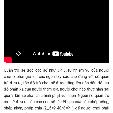
Quản trò sẽ đọc các số như 3,4,5..10 nhiệm vụ của người
chơi là phải giơ lên các ngón tay sao cho đúng với số quản
trò đưa ra, tốc độ trò chơi sẽ được tăng lên dần dần để thử
độ phản xạ của người tham gia, người chơi nào thực hiện sai
quá 3 lần sẽ phải chịu hình phạt vui nhộn. Ngoài ra, quản trò
có thể đưa ra các các con số là kết quả của các phép cộng,
phép nhân, phép chia (2_5=? 48/8=?…) để người chơi phải