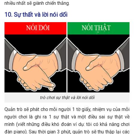
nhiều nhất sẽ giành chiến thắng.
10. Sự thất và lời nói dối
trò chơi sự thật và lời nói dối
Quản trò sẽ phát cho mỗi người 1 tờ giấy, nhiệm vụ của mỗi
người chơi là ghi ra 1 sự thật và một điều sai sự thật về
mình (viết những điều khó đoán ví dụ: tôi có khả năng chơi
đàn piano). Sau thời gian 3 phút, quản trò sẽ thu thập lại các