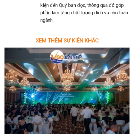
kiện đến Quý bạn đọc, thông qua đó góp
phần làm tăng chất lượng dịch vụ cho toàn
ngành.
XEM THÊM SỰ KIỆN KHÁC