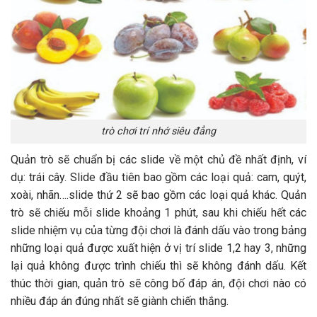
trò chơi trí nhớ siêu đẳng
Quản trò sẽ chuẩn bị các slide về một chủ đề nhất định, ví
dụ: trái cây. Slide đầu tiên bao gồm các loại quả: cam, quýt,
xoài, nhãn….slide thứ 2 sẽ bao gồm các loại quả khác. Quản
trò sẽ chiếu mỗi slide khoảng 1 phút, sau khi chiếu hết các
slide nhiệm vụ của từng đội chơi là đánh dấu vào trong bảng
những loại quả được xuất hiện ở vị trí slide 1,2 hay 3, những
lại quả không được trình chiếu thì sẽ không đánh dấu. Kết
thúc thời gian, quản trò sẽ công bố đáp án, đội chơi nào có
nhiều đáp án đúng nhất sẽ giành chiến thắng.