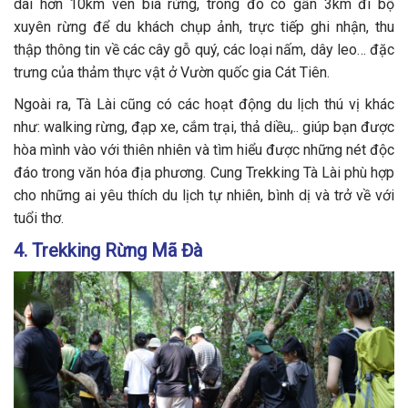
dài hơn 10km ven bìa rừng, trong đó có gần 3km đi bộ
xuyên rừng để du khách chụp ảnh, trực tiếp ghi nhận, thu
thập thông tin về các cây gỗ quý, các loại nấm, dây leo… đặc
trưng của thảm thực vật ở Vườn quốc gia Cát Tiên.
Ngoài ra, Tà Lài cũng có các hoạt động du lịch thú vị khác
như: walking rừng, đạp xe, cắm trại, thả diều,.. giúp bạn được
hòa mình vào với thiên nhiên và tìm hiểu được những nét độc
đáo trong văn hóa địa phương. Cung Trekking Tà Lài phù hợp
cho những ai yêu thích du lịch tự nhiên, bình dị và trở về với
tuổi thơ.
4. Trekking Rừng Mã Đà