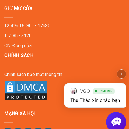
GIỜ MỞ CỬA
T2 đến T6: 8h -> 17h30
T 7: 8h -> 12h
CN: Đóng cửa
CHÍNH SÁCH
Chính sách bảo mật thông tin
VGO
ONLINE
Thu Thảo xin chào bạn
MẠNG XÃ HỘI