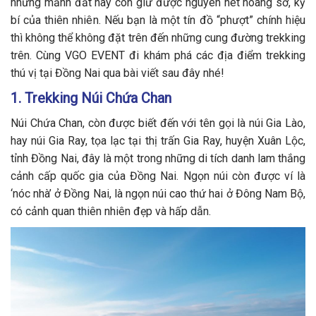
những mảnh đất này còn giữ được nguyên nét hoang sơ, kỳ
bí của thiên nhiên. Nếu bạn là một tín đồ “phượt” chính hiệu
thì không thể không đặt trên đến những cung đường trekking
trên. Cùng VGO EVENT đi khám phá các địa điểm trekking
thú vị tại Đồng Nai qua bài viết sau đây nhé!
1. Trekking Núi Chứa Chan
Núi Chứa Chan, còn được biết đến với tên gọi là núi Gia Lào,
hay núi Gia Ray, tọa lạc tại thị trấn Gia Ray, huyện Xuân Lộc,
tỉnh Đồng Nai, đây là một trong những di tích danh lam thắng
cảnh cấp quốc gia của Đồng Nai. Ngọn núi còn được ví là
‘nóc nhà’ ở Đồng Nai, là ngọn núi cao thứ hai ở Đông Nam Bộ,
có cảnh quan thiên nhiên đẹp và hấp dẫn.