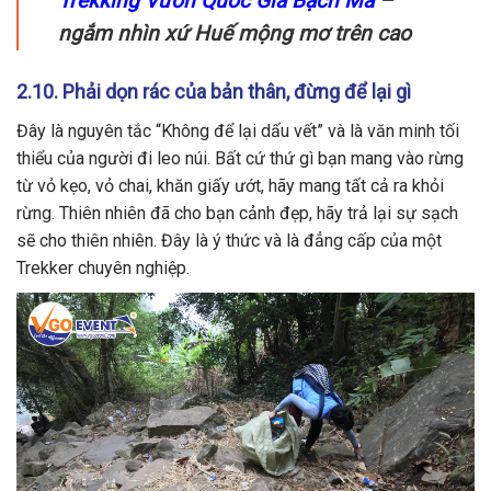
Trekking Vườn Quốc Gia Bạch Mã
–
ngắm nhìn xứ Huế mộng mơ trên cao
2.10. Phải dọn rác của bản thân, đừng để lại gì
Đây là nguyên tắc “Không để lại dấu vết” và là văn minh tối
thiểu của người đi leo núi. Bất cứ thứ gì bạn mang vào rừng
từ vỏ kẹo, vỏ chai, khăn giấy ướt, hãy mang tất cả ra khỏi
rừng. Thiên nhiên đã cho bạn cảnh đẹp, hãy trả lại sự sạch
sẽ cho thiên nhiên. Đây là ý thức và là đẳng cấp của một
Trekker chuyên nghiệp.