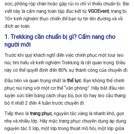
sức, phồng rộp chân hoặc gặp rủi ro chỉ vì thiếu chuẩn bị. Bài
viết này là cẩm nang toàn tập đúc kết từ
VGOEvent
, trang bị
10+ kinh nghiệm thực chiến để bạn tự tin lên đường và về
đích an toàn.
1. Trekking cần chuẩn bị gì? Cẩm nang cho
người mới
Trước khi quý khách nghĩ đến việc chinh phục một tour leo
núi, tìm hiểu về kinh nghiệm Trekking là rất quan trọng. Điều
này có thể quyết định đến 80% sự thành công của chuyến đi.
Đầu tiên và quan trọng nhất là
thể lực
. Bạn không thể chinh
phục núi rừng với một cơ thể “văn phòng”. Hãy bắt đầu rèn
luyện sức bền bằng cách chạy bộ, bơi lội hay leo cầu thang
bộ ít nhất 2 đến 4 tuần trước chuyến đi.
Tiếp theo là
trang phục
, nguyên tắc vàng là nhanh khô, gọn
nhẹ và nhiều lớp. Hãy mặc trang phục chuyên dụng áp dụng
nguyên tắc 3 lớp, một lớp trong thoát mồ hôi, một lớp giữa