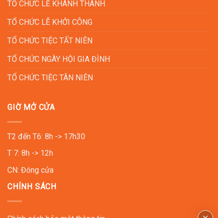
TỔ CHỨC LỄ KHÁNH THÀNH
TỔ CHỨC LỄ KHỞI CÔNG
TỔ CHỨC TIỆC TẤT NIÊN
TỔ CHỨC NGÀY HỘI GIA ĐÌNH
TỔ CHỨC TIỆC TÂN NIÊN
GIỜ MỞ CỬA
T2 đến T6: 8h -> 17h30
T 7: 8h -> 12h
CN: Đóng cửa
CHÍNH SÁCH