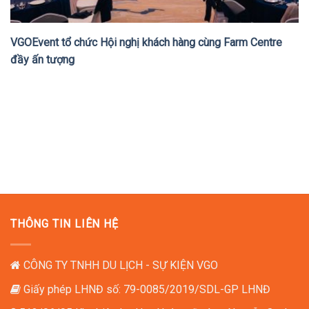
VGOEvent tổ chức Hội nghị khách hàng cùng Farm Centre
đầy ấn tượng
THÔNG TIN LIÊN HỆ
CÔNG TY TNHH DU LỊCH - SỰ KIỆN VGO
Giấy phép LHNĐ số: 79-0085/2019/SDL-GP LHNĐ