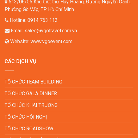
513/06/05 Khu biệt thự Huy Hoàng, Đường Nguyễn Oanh,
Phường Gò Vấp, TP. Hồ Chí Minh
Hotline:
0914 763 112
Email:
sales@vgotravel.com.vn
Website:
www.vgoevent.com
CÁC DỊCH VỤ
TỔ CHỨC TEAM BUILDING
TỔ CHỨC GALA DINNER
TỔ CHỨC KHAI TRƯƠNG
TỔ CHỨC HỘI NGHỊ
TỔ CHỨC ROADSHOW