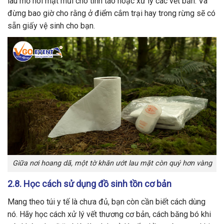
lau mồ hôi mặt mũi cho tỉnh táo hoặc xử lý các vết bẩn. Và
đừng bao giờ cho rằng ở điểm cắm trại hay trong rừng sẽ có
sẵn giấy vệ sinh cho bạn.
Giữa nơi hoang dã, một tờ khăn ướt lau mặt còn quý hơn vàng
2.8. Học cách sử dụng đồ sinh tồn cơ bản
Mang theo túi y tế là chưa đủ, bạn còn cần biết cách dùng
nó. Hãy học cách xử lý vết thương cơ bản, cách băng bó khi