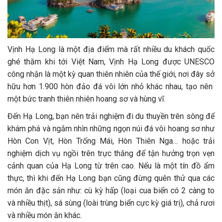
Vịnh Hạ Long là một địa điểm mà rất nhiều du khách quốc
ghé thăm khi tới Việt Nam, Vịnh Hạ Long được UNESCO
công nhận là một kỳ quan thiên nhiên của thế giới, nơi đây sở
hữu hơn 1.900 hòn đảo đá vôi lớn nhỏ khác nhau, tạo nên
một bức tranh thiên nhiên hoang sơ và hùng vĩ.
Đến Hạ Long, bạn nên trải nghiệm đi du thuyền trên sông để
khám phá và ngắm nhìn những ngọn núi đá vôi hoang sơ như
Hòn Con Vịt, Hòn Trống Mái, Hòn Thiên Nga… hoặc trải
nghiệm dịch vụ ngồi trên trực thăng để tận hưởng trọn vẹn
cảnh quan của Hạ Long từ trên cao. Nếu là một tín đồ ẩm
thực, thì khi đến Hạ Long bạn cũng đừng quên thử qua các
món ăn đặc sản như: cù kỳ hấp (loại cua biển có 2 càng to
và nhiều thịt), sá sùng (loài trùng biển cực kỳ giá trị), chả rươi
và nhiều món ăn khác.