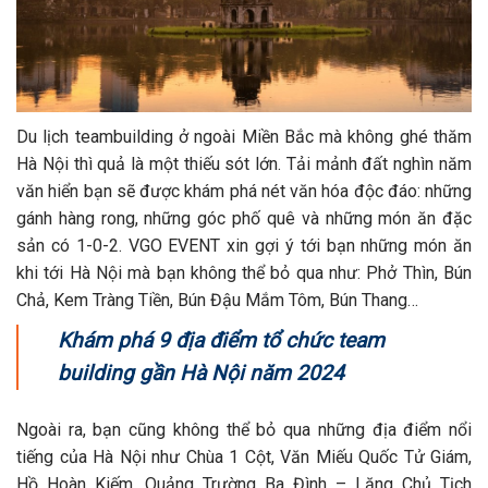
Du lịch teambuilding ở ngoài Miền Bắc mà không ghé thăm
Hà Nội thì quả là một thiếu sót lớn. Tải mảnh đất nghìn năm
văn hiển bạn sẽ được khám phá nét văn hóa độc đáo: những
gánh hàng rong, những góc phố quê và những món ăn đặc
sản có 1-0-2. VGO EVENT xin gợi ý tới bạn những món ăn
khi tới Hà Nội mà bạn không thể bỏ qua như: Phở Thìn, Bún
Chả, Kem Tràng Tiền, Bún Đậu Mắm Tôm, Bún Thang…
Khám phá 9 địa điểm tổ chức team
building gần Hà Nội năm 2024
Ngoài ra, bạn cũng không thể bỏ qua những địa điểm nổi
tiếng của Hà Nội như Chùa 1 Cột, Văn Miếu Quốc Tử Giám,
Hồ Hoàn Kiếm, Quảng Trường Ba Đình – Lăng Chủ Tịch