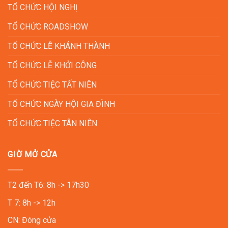
TỔ CHỨC HỘI NGHỊ
TỔ CHỨC ROADSHOW
TỔ CHỨC LỄ KHÁNH THÀNH
TỔ CHỨC LỄ KHỞI CÔNG
TỔ CHỨC TIỆC TẤT NIÊN
TỔ CHỨC NGÀY HỘI GIA ĐÌNH
TỔ CHỨC TIỆC TÂN NIÊN
GIỜ MỞ CỬA
T2 đến T6: 8h -> 17h30
T 7: 8h -> 12h
CN: Đóng cửa