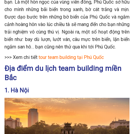
bạn. Là một hòn ngọc của vùng viễn đông, Phú Quốc sở hữu
cho mình những bãi biển trong xanh, bờ cát trắng và mịn.
Được dạo bước trên những bờ biển của Phú Quốc và ngắm
cảnh hoàng hôn vào lúc chiều tà sẽ mang đến cho bạn những
trải nghiệm vô cùng thú vị. Ngoài ra, một số hoạt động trên
biển như: bay dù lượn, lướt ván, câu mực trên biển, lặn biển
ngắm san hô… bạn cũng nên thử qua khi tới Phú Quốc.
>>> Xem chi tiết
tour team building tại Phú Quốc
Địa điểm du lịch team building miền
Bắc
1. Hà Nội