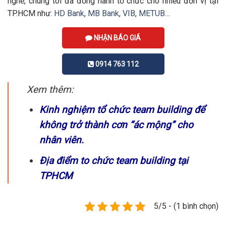
nghề, chúng tôi đã đồng hành tổ chức cho nhiều đơn vị tại
TP.HCM như:
HD Bank
,
MB Bank
,
VIB
,
METUB
…
NHẬN BÁO GIÁ
0914 763 112
Xem thêm:
Kinh nghiệm
tổ chức team building
để
không trở thành cơn “ác mộng” cho
nhân viên.
Địa điểm to chức team building tại
TPHCM
5/5 - (1 bình chọn)