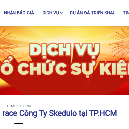
NHẬN BÁO GIÁ
DỊCH VỤ
DỰ ÁN ĐÃ TRIỂN KHAI
TI
TEAM BUILDING
 race Công Ty Skedulo tại TP.HCM