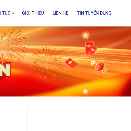
N TỨC
GIỚI THIỆU
LIÊN HỆ
TIN TUYỂN DỤNG