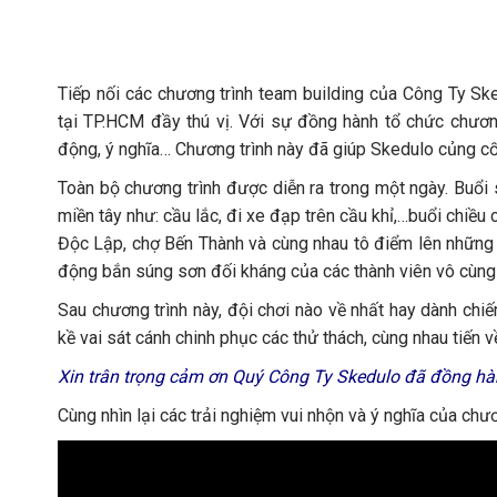
Tiếp nối các chương trình team building của Công Ty Sk
tại TP.HCM đầy thú vị. Với sự đồng hành tổ chức chươn
động, ý nghĩa… Chương trình này đã giúp Skedulo củng cố 
Toàn bộ chương trình được diễn ra trong một ngày. Buổi
miền tây như: cầu lắc, đi xe đạp trên cầu khỉ,…buổi chiề
Độc Lập, chợ Bến Thành và cùng nhau tô điểm lên những c
động bắn súng sơn đối kháng của các thành viên vô cùng v
Sau chương trình này, đội chơi nào về nhất hay dành chi
kề vai sát cánh chinh phục các thử thách, cùng nhau tiến v
Xin trân trọng cảm ơn Quý Công Ty Skedulo đã đồng hàn
Cùng nhìn lại các trải nghiệm vui nhộn và ý nghĩa của chươ