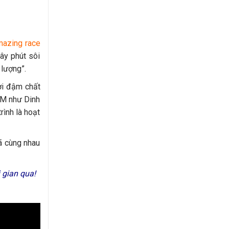
mazing race
ây phút sôi
 lượng”.
ơi đậm chất
HCM như Dinh
ình là hoạt
đã cùng nhau
 gian qua!