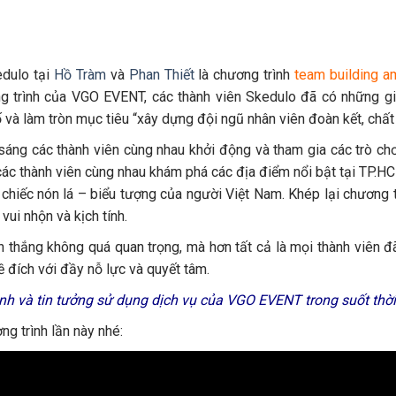
edulo tại
Hồ Tràm
và
Phan Thiết
là chương trình
team building a
g trình của VGO EVENT, các thành viên Skedulo đã có những gi
và làm tròn mục tiêu “xây dựng đội ngũ nhân viên đoàn kết, chất
 sáng các thành viên cùng nhau khởi động và tham gia các trò ch
u các thành viên cùng nhau khám phá các địa điểm nổi bật tại TP.
hiếc nón lá – biểu tượng của người Việt Nam. Khép lại chương tr
ui nhộn và kịch tính.
ến thắng không quá quan trọng, mà hơn tất cả là mọi thành viên 
ề đích với đầy nỗ lực và quyết tâm.
h và tin tưởng sử dụng dịch vụ của VGO EVENT trong suốt thời
ng trình lần này nhé: