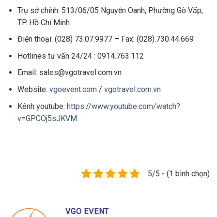
Trụ sở chính: 513/06/05 Nguyễn Oanh, Phường Gò Vấp,
TP. Hồ Chí Minh
Điện thoại: (028) 73.07.9977 – Fax: (028).730.44.669
Hotlines tư vấn 24/24 : 0914.763.112
Email: sales@vgotravel.com.vn
Website:
vgoevent.com
/
vgotravel.com.vn
Kênh youtube:
https://www.youtube.com/watch?
v=GPCOj5sJKVM
5/5 - (1 bình chọn)
VGO EVENT