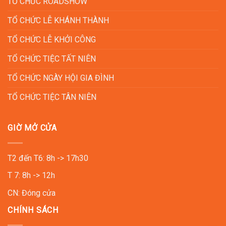
TỔ CHỨC ROADSHOW
TỔ CHỨC LỄ KHÁNH THÀNH
TỔ CHỨC LỄ KHỞI CÔNG
TỔ CHỨC TIỆC TẤT NIÊN
TỔ CHỨC NGÀY HỘI GIA ĐÌNH
TỔ CHỨC TIỆC TÂN NIÊN
GIỜ MỞ CỬA
T2 đến T6: 8h -> 17h30
T 7: 8h -> 12h
CN: Đóng cửa
CHÍNH SÁCH