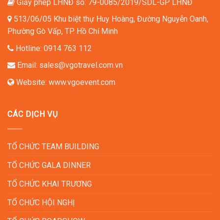
Giấy phép LHNĐ số: 79-0085/2019/SDL-GP LHNĐ
513/06/05 Khu biệt thự Huy Hoàng, Đường Nguyễn Oanh,
Phường Gò Vấp, TP. Hồ Chí Minh
Hotline:
0914 763 112
Email:
sales@vgotravel.com.vn
Website:
www.vgoevent.com
CÁC DỊCH VỤ
TỔ CHỨC TEAM BUILDING
TỔ CHỨC GALA DINNER
TỔ CHỨC KHAI TRƯƠNG
TỔ CHỨC HỘI NGHỊ