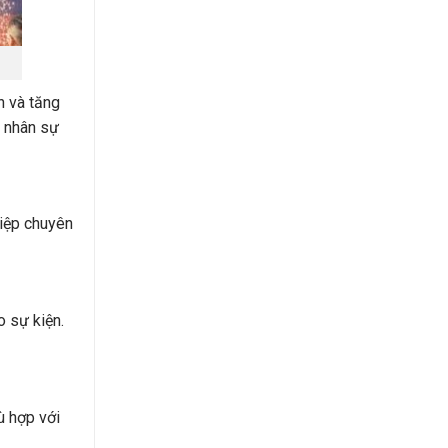
n và tăng
ũ nhân sự
hiệp chuyên
o sự kiện.
ù hợp với