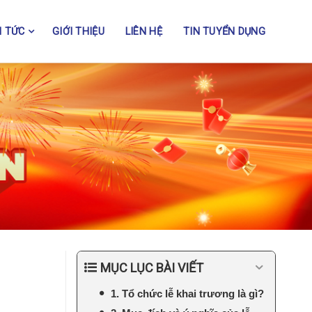
N TỨC
GIỚI THIỆU
LIÊN HỆ
TIN TUYỂN DỤNG
MỤC LỤC BÀI VIẾT
1. Tổ chức lễ khai trương là gì?