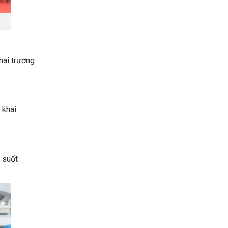
hai trương
 khai
n suốt