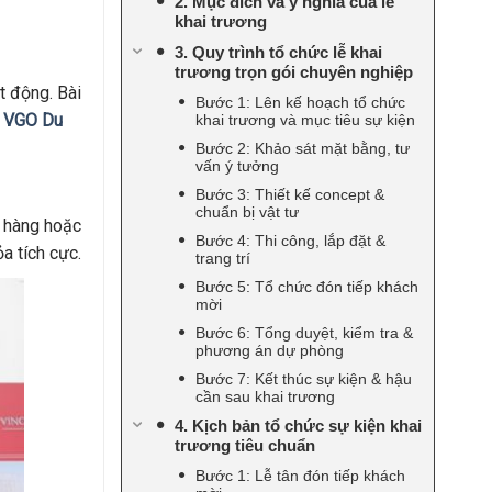
2. Mục đích và ý nghĩa của lễ
khai trương
3. Quy trình tổ chức lễ khai
trương trọn gói chuyên nghiệp
t động. Bài
Bước 1: Lên kế hoạch tổ chức
,
VGO Du
khai trương và mục tiêu sự kiện
Bước 2: Khảo sát mặt bằng, tư
vấn ý tưởng
Bước 3: Thiết kế concept &
chuẩn bị vật tư
a hàng hoặc
Bước 4: Thi công, lắp đặt &
a tích cực.
trang trí
Bước 5: Tổ chức đón tiếp khách
mời
Bước 6: Tổng duyệt, kiểm tra &
phương án dự phòng
Bước 7: Kết thúc sự kiện & hậu
cần sau khai trương
4. Kịch bản tổ chức sự kiện khai
trương tiêu chuẩn
Bước 1: Lễ tân đón tiếp khách