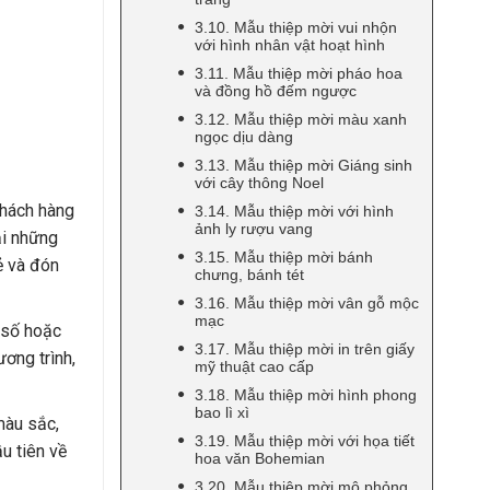
3.10. Mẫu thiệp mời vui nhộn
với hình nhân vật hoạt hình
3.11. Mẫu thiệp mời pháo hoa
và đồng hồ đếm ngược
3.12. Mẫu thiệp mời màu xanh
ngọc dịu dàng
3.13. Mẫu thiệp mời Giáng sinh
với cây thông Noel
khách hàng
3.14. Mẫu thiệp mời với hình
ảnh ly rượu vang
ại những
3.15. Mẫu thiệp mời bánh
ẻ và đón
chưng, bánh tét
3.16. Mẫu thiệp mời vân gỗ mộc
mạc
t số hoặc
3.17. Mẫu thiệp mời in trên giấy
ương trình,
mỹ thuật cao cấp
3.18. Mẫu thiệp mời hình phong
bao lì xì
 màu sắc,
3.19. Mẫu thiệp mời với họa tiết
u tiên về
hoa văn Bohemian
3.20. Mẫu thiệp mời mô phỏng