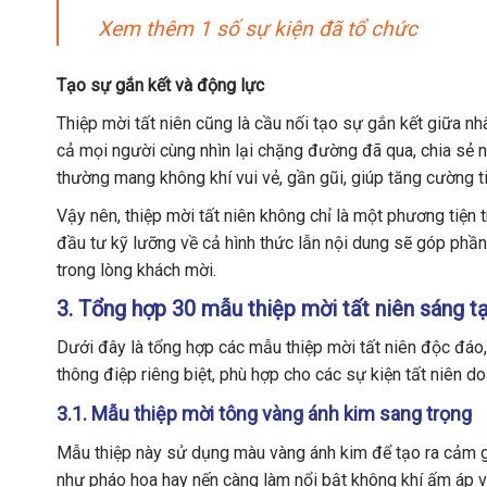
Xem thêm 1 số sự kiện đã tổ chức
Tạo sự gắn kết và động lực
Thiệp mời tất niên cũng là cầu nối tạo sự gắn kết giữa nhâ
cả mọi người cùng nhìn lại chặng đường đã qua, chia sẻ n
thường mang không khí vui vẻ, gần gũi, giúp tăng cường t
Vậy nên, thiệp mời tất niên không chỉ là một phương tiện 
đầu tư kỹ lưỡng về cả hình thức lẫn nội dung sẽ góp phầ
trong lòng khách mời.
3. Tổng hợp 30 mẫu thiệp mời tất niên sáng 
Dưới đây là tổng hợp các mẫu thiệp mời tất niên độc đ
thông điệp riêng biệt, phù hợp cho các sự kiện tất niên d
3.1. Mẫu thiệp mời tông vàng ánh kim sang trọng
Mẫu thiệp này sử dụng màu vàng ánh kim để tạo ra cảm giá
như pháo hoa hay nến càng làm nổi bật không khí ấm áp 