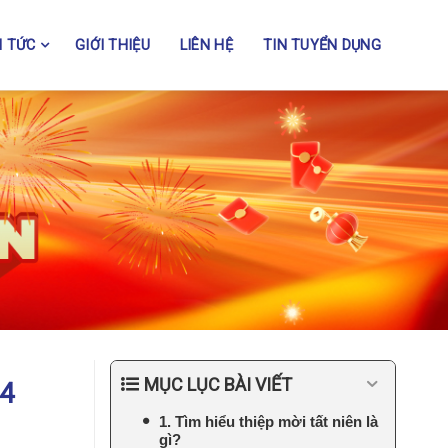
N TỨC
GIỚI THIỆU
LIÊN HỆ
TIN TUYỂN DỤNG
MỤC LỤC BÀI VIẾT
24
1. Tìm hiểu thiệp mời tất niên là
gì?