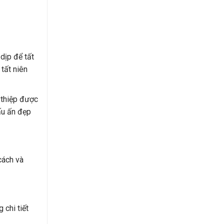
 dịp để tất
tất niên
m thiệp được
ấu ấn đẹp
cách và
 chi tiết