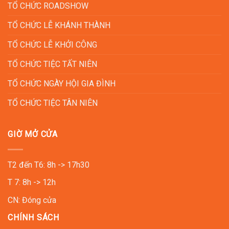
TỔ CHỨC ROADSHOW
TỔ CHỨC LỄ KHÁNH THÀNH
TỔ CHỨC LỄ KHỞI CÔNG
TỔ CHỨC TIỆC TẤT NIÊN
TỔ CHỨC NGÀY HỘI GIA ĐÌNH
TỔ CHỨC TIỆC TÂN NIÊN
GIỜ MỞ CỬA
T2 đến T6: 8h -> 17h30
T 7: 8h -> 12h
CN: Đóng cửa
CHÍNH SÁCH