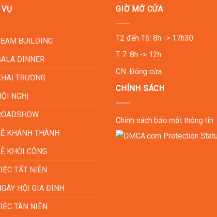
 VỤ
GIỜ MỞ CỬA
T2 đến T6: 8h -> 17h30
TEAM BUILDING
T 7: 8h -> 12h
GALA DINNER
CN: Đóng cửa
KHAI TRƯƠNG
CHÍNH SÁCH
ỘI NGHỊ
 ROADSHOW
Chính sách bảo mật thông tin
LỄ KHÁNH THÀNH
LỄ KHỞI CÔNG
IỆC TẤT NIÊN
GÀY HỘI GIA ĐÌNH
IỆC TÂN NIÊN