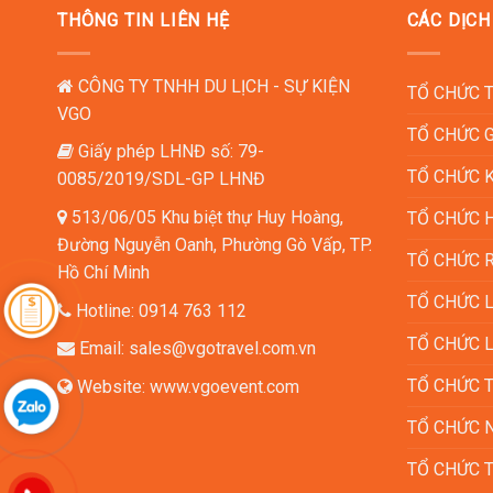
THÔNG TIN LIÊN HỆ
CÁC DỊCH
CÔNG TY TNHH DU LỊCH - SỰ KIỆN
TỔ CHỨC 
VGO
TỔ CHỨC 
Giấy phép LHNĐ số: 79-
TỔ CHỨC 
0085/2019/SDL-GP LHNĐ
513/06/05 Khu biệt thự Huy Hoàng,
TỔ CHỨC H
Đường Nguyễn Oanh, Phường Gò Vấp, TP.
TỔ CHỨC
Hồ Chí Minh
TỔ CHỨC 
Hotline:
0914 763 112
TỔ CHỨC 
Email:
sales@vgotravel.com.vn
TỔ CHỨC T
Website:
www.vgoevent.com
TỔ CHỨC N
TỔ CHỨC T