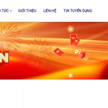
N TỨC
GIỚI THIỆU
LIÊN HỆ
TIN TUYỂN DỤNG