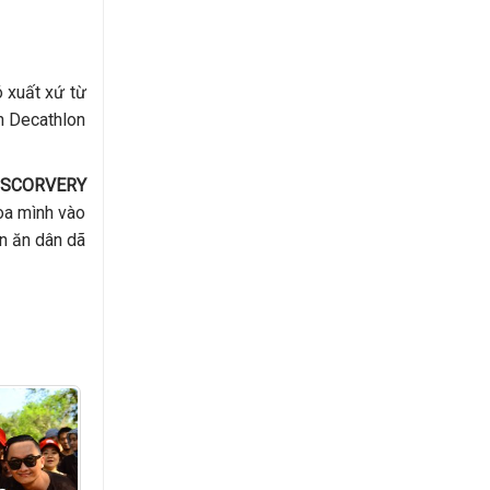
 xuất xứ từ
n Decathlon
ISCORVERY
òa mình vào
n ăn dân dã