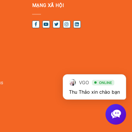
MẠNG XÃ HỘI
VGO
ONLINE
Thu Thảo xin chào bạn