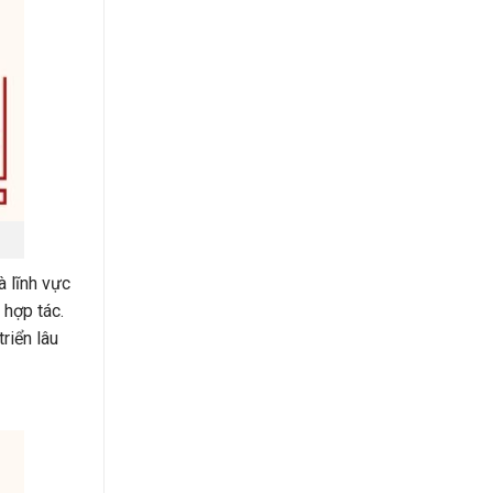
à lĩnh vực
 hợp tác.
riển lâu