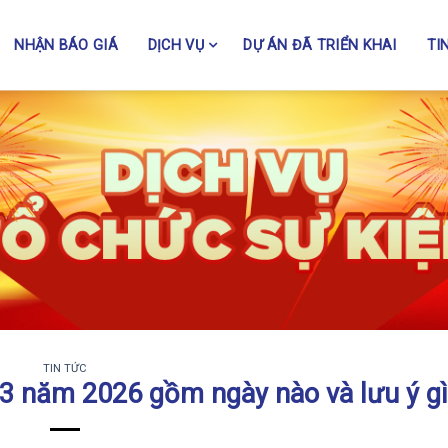
NHẬN BÁO GIÁ
DỊCH VỤ
DỰ ÁN ĐÃ TRIỂN KHAI
TI
TIN TỨC
 3 năm 2026 gồm ngày nào và lưu ý g