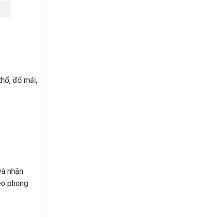
thổ, đổ mái,
 và nhận
heo phong