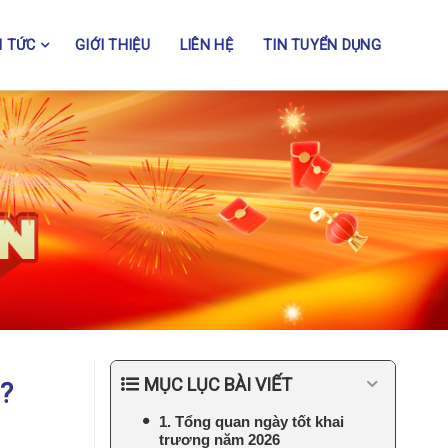
N TỨC
GIỚI THIỆU
LIÊN HỆ
TIN TUYỂN DỤNG
MỤC LỤC BÀI VIẾT
ì?
1. Tổng quan ngày tốt khai
trương năm 2026