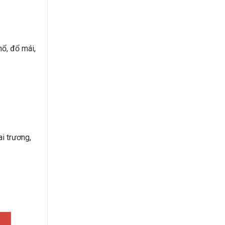
hổ, đổ mái,
ai trương,