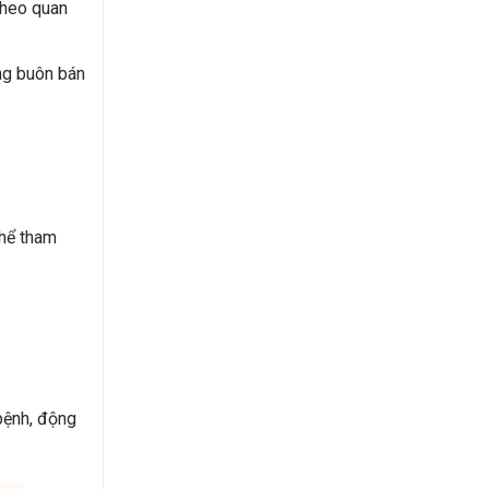
Theo quan
ng buôn bán
thể tham
 bệnh, động