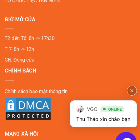
TỔ CHỨC TIỆC TÂN NIÊN
GIỜ MỞ CỬA
T2 đến T6: 8h -> 17h30
T 7: 8h -> 12h
CN: Đóng cửa
CHÍNH SÁCH
Chính sách bảo mật thông tin
VGO
ONLINE
Thu Thảo xin chào bạn
MẠNG XÃ HỘI