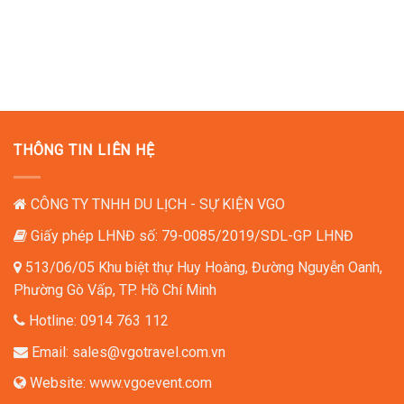
THÔNG TIN LIÊN HỆ
CÔNG TY TNHH DU LỊCH - SỰ KIỆN VGO
Giấy phép LHNĐ số: 79-0085/2019/SDL-GP LHNĐ
513/06/05 Khu biệt thự Huy Hoàng, Đường Nguyễn Oanh,
Phường Gò Vấp, TP. Hồ Chí Minh
Hotline:
0914 763 112
Email:
sales@vgotravel.com.vn
Website:
www.vgoevent.com