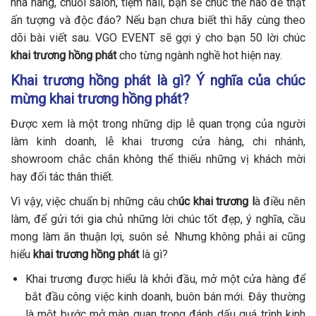
nhà hàng, chuỗi salon, tiệm nail, bạn sẽ chúc thế nào để thật
ấn tượng và độc đáo?
Nếu bạn chưa biết thì hãy cùng theo
dõi bài viết sau. VGO EVENT sẽ gợi ý cho bạn 50 lời chúc
khai trương hồng phát
cho từng ngành nghề hot hiện nay.
Khai trương hồng phát là gì? Ý nghĩa của chúc
mừng khai trương hồng phát?
Được xem là một trong những dịp lễ quan trọng của người
làm kinh doanh, lễ khai trương cửa hàng, chi nhánh,
showroom chắc chắn không thể thiếu những vị khách mời
hay đối tác thân thiết.
Vì vậy, việc chuẩn bị những câu ch
úc
khai trương l
à điều nên
làm, để gửi tới gia chủ những lời chúc tốt đẹp, ý nghĩa, cầu
mong làm ăn thuận lợi, suôn sẻ. Nhưng không phải ai cũng
hiểu
khai trương hồng phát
là gì?
Khai trương được hiểu là khởi đầu, mở một cửa hàng để
bắt đầu công việc kinh doanh, buôn bán mới. Đây thường
là một bước mở màn quan trọng đánh dấu quá trình kinh