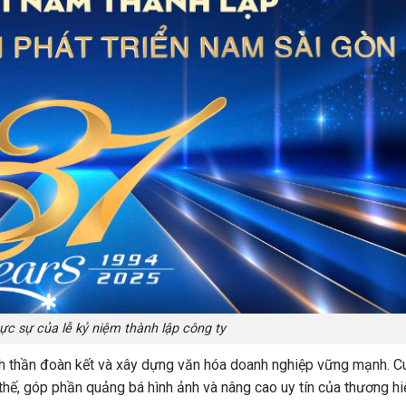
ực sự của lễ kỷ niệm thành lập công ty
tinh thần đoàn kết và xây dựng văn hóa doanh nghiệp vững mạnh. C
thế, góp phần quảng bá hình ảnh và nâng cao uy tín của thương hiệ