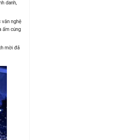
nh danh,
c văn nghệ
ừa ấm cúng
ch mời đã