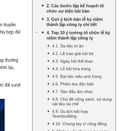
2. Các bước lập kế hoạch tổ
chức sự kiện bài bản
3. Gợi ý kịch bản lễ kỷ niệm
n truyền
thành lập công ty chi tiết
phù hợp để
4. Top 10 ý tưởng tổ chức lễ kỷ
niệm thành lập công ty
4.1. Dạ tiệc tri ân
4.2. Lễ trao giải nội bộ
ặng đường
4.3. Ngày hội thể thao
hìn lại,
4.4. Lễ hội hóa trang
4.5. Đại tiệc siêu anh hùng
4.6. Phiên tòa đặc biệt
hức đã vượt
4.7. Sàn đấu âm nhạc
4.8. Chủ đề sống xanh, sử dụng
vật liệu tái chế
4.9. Du lịch kết hợp
Teambuilding
4.10. Chung tay vì cộng đồng