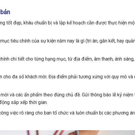
 bản
ông tốt đẹp, khâu chuẩn bị và lập kế hoạch cần được thực hiện mộ
ục tiêu chính của sự kiện năm nay là gì (tri ân, gắn kết, hay quả
ính chi tiết cho từng hạng mục, từ địa điểm, âm thanh, ánh sáng, 
ện cho đa số khách mời. Địa điểm phải tương xứng với quy mô và
 mời và các ấn phẩm theo đúng chủ đề. Gửi thông báo lễ kỷ niệm 
ộng sắp xếp thời gian.
ông việc rõ ràng cho ban tổ chức và luôn chuẩn bị các phương á