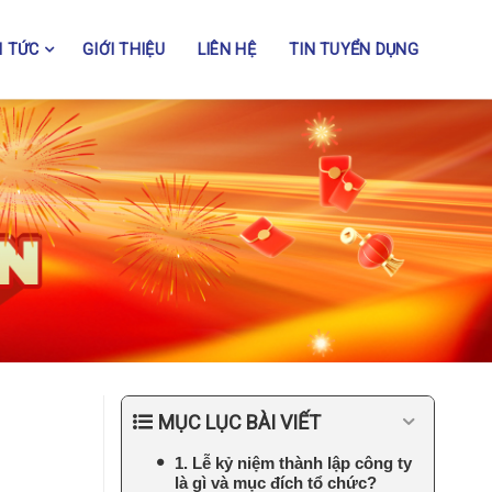
N TỨC
GIỚI THIỆU
LIÊN HỆ
TIN TUYỂN DỤNG
MỤC LỤC BÀI VIẾT
1. Lễ kỷ niệm thành lập công ty
là gì và mục đích tổ chức?