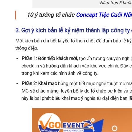
Nắm trọn 5 bước
10 ý tưởng tổ chức
Concept Tiệc Cuối N
3. Gợi ý kịch bản lễ kỷ niệm thành lập công ty 
Một kịch bản chi tiết là yếu tố then chốt để đảm bảo lễ kỷ 
thông điệp.
Phần 1: Đón tiếp khách mời,
tạo ấn tượng chuyên nghi
check-in và hướng dẫn khách vào khu vực chính. Đây cũ
trong khi xem các hình ảnh về công ty.
Phần 2: Khai mạc
bằng một tiết mục nghệ thuật mở màn
MC sẽ chào mừng, tuyên bố lý do tổ chức sự kiện và trâ
này là bài phát biểu khai mạc ý nghĩa từ đại diện ban 