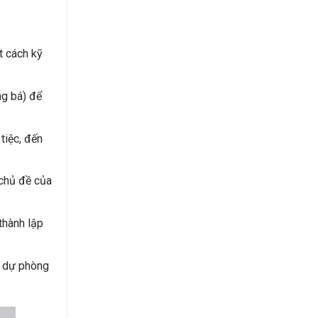
t cách kỹ
ng bá) để
tiệc, đến
 chủ đề của
thành lập
n dự phòng