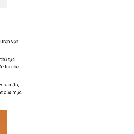
i trọn vẹn
 thủ tục
c trà nhẹ
y sau đó,
hất của mục