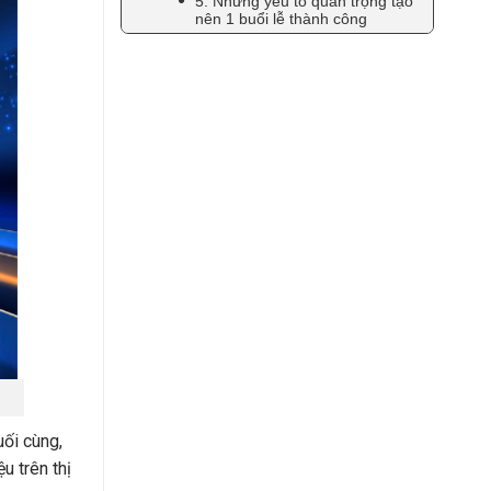
5. Những yếu tố quan trọng tạo
nên 1 buổi lễ thành công
uối cùng,
u trên thị