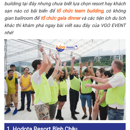
building tại đây nhưng chưa biết lựa chọn resort hay khách
sạn nào có bãi biển để
tổ chức team building
,
có không
gian ballroom để
tổ chức gala dinner
và các tiện ích du lịch
khác thì khám phá ngay bài viết sau đây của VGO EVENT
nhé!
1. Hodota Resort Bình Châu