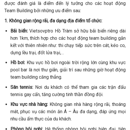
được đánh giá là điểm đến lý tưởng cho các hoạt động
Team Building bởi những ưu điểm sau:
1. Không gian rộng rãi, đa dạng địa điểm tổ chức:
Bãi biển:
Vietsovptro Hồ Tràm sở hữu bãi biển riêng dài
hơn 1km, thích hợp cho các hoạt động team building gắn
kết với thiên nhiên như: thi chạy tiếp sức trên cát, kéo co,
dựng lều trại, đốt lửa trại,…
Hồ bơi:
Khu vực hồ bơi ngoài trời rộng lớn cùng khu vực
pool bar là nơi thư giãn, giải trí sau những giờ hoạt động
team building căng thẳng.
Sân tennis:
Nơi du khách có thể tham gia các trận đấu
tennis gay cấn, tăng cường tinh thần đồng đội.
Khu vực nhà hàng:
Không gian nhà hàng rộng rãi, thoáng
mát, phục vụ các món ăn Á – Âu đa dạng, đáp ứng mọi
nhu cầu ẩm thực của du khách.
Phòng hội nghị:
Hệ thống phòng hội nghị hiện đại, tiện