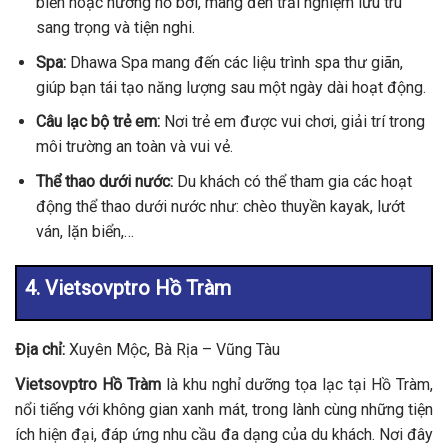
biển hoặc hướng hồ bơi, mang đến trải nghiệm lưu trú
sang trọng và tiện nghi.
Spa:
Dhawa Spa mang đến các liệu trình spa thư giãn,
giúp bạn tái tạo năng lượng sau một ngày dài hoạt động.
Câu lạc bộ trẻ em:
Nơi trẻ em được vui chơi, giải trí trong
môi trường an toàn và vui vẻ.
Thể thao dưới nước:
Du khách có thể tham gia các hoạt
động thể thao dưới nước như: chèo thuyền kayak, lướt
ván, lặn biển,…
4. Vietsovptro Hồ Tràm
Địa chỉ:
Xuyên Mộc, Bà Rịa – Vũng Tàu
Vietsovptro Hồ Tràm
là khu nghỉ dưỡng tọa lạc tại Hồ Tràm,
nổi tiếng với không gian xanh mát, trong lành cùng những tiện
ích hiện đại, đáp ứng nhu cầu đa dạng của du khách. Nơi đây