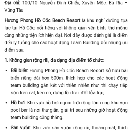
Địa chỉ:
100/10 Nguyễn Đình Chiểu, Xuyên Mộc, Bà Rịa –
Vũng Tàu
Hương Phong Hồ Cốc Beach Resort
là khu nghỉ dưỡng tọa
lạc tại Hồ Cốc, nổi tiếng với không gian yên bình, thơ mộng
cùng những tiện ích hiện đại. Nơi đây được đánh giá là điểm
đến lý tưởng cho các hoạt động Team Building bởi những ưu
điểm sau:
1. Không gian rộng rãi, đa dạng địa điểm tổ chức:
Bãi biển:
Hương Phong Hồ Cốc Beach Resort sở hữu bãi
biển riêng dài hơn 500m, thích hợp cho các hoạt động
team building gắn kết với thiên nhiên như: thi chạy tiếp
sức trên cát, kéo co, dựng lều trại, đốt lửa trại,…
Hồ bơi:
Khu vực hồ bơi ngoài trời rộng lớn cùng khu vực
pool bar là nơi thư giãn, giải trí sau những giờ hoạt động
team building căng thẳng.
Sân vườn:
Khu vực sân vườn rộng rãi, thoáng mát, thích