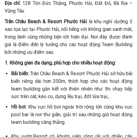
Địa chỉ:
128 Tôn Đức Thắng, Phước Hải, Đất Đỏ, Bà Rịa –
Vũng Tàu
Trân Châu Beach & Resort Phước Hải
là khu nghỉ dưỡng 3
sao tọa lạc tại Phước Hải, nổi tiếng với không gian xanh mát,
trong lành cùng những tiện ích hiện đại. Nơi đây được đánh
giá là điểm đến lý tưởng cho các hoạt động Team Building
bởi những ưu điểm sau:
1. Không gian đa dạng, phù hợp cho nhiều hoạt động:
Bãi biển:
Trân Châu Beach & Resort Phước Hải sở hữu bãi
biển riêng dài hơn 200m, thích hợp cho các hoạt động
team building gắn kết với thiên nhiên như: thi chạy tiếp
sức trên cát, kéo co, dựng lều trại, đốt lửa trại,…
Hồ bơi:
Khu vực hồ bơi ngoài trời rộng lớn cùng khu vực
pool bar là nơi thư giãn, giải trí sau những giờ hoạt động
team building căng thẳng.
Khu vườn:Resort có khuôn viên rộng rãi với nhiều cây