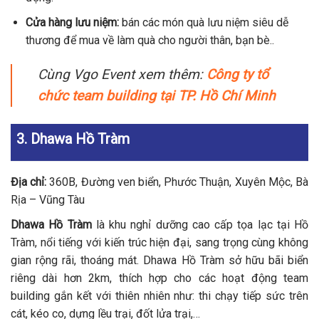
Cửa hàng lưu niệm:
bán các món quà lưu niệm siêu dễ
thương để mua về làm quà cho người thân, bạn bè..
Cùng Vgo Event xem thêm:
Công ty tổ
chức team building tại TP. Hồ Chí Minh
3. Dhawa Hồ Tràm
Địa chỉ:
360B, Đường ven biển, Phước Thuận, Xuyên Mộc, Bà
Rịa – Vũng Tàu
Dhawa Hồ Tràm
là khu nghỉ dưỡng cao cấp tọa lạc tại Hồ
Tràm, nổi tiếng với kiến trúc hiện đại, sang trọng cùng không
gian rộng rãi, thoáng mát. Dhawa Hồ Tràm sở hữu bãi biển
riêng dài hơn 2km, thích hợp cho các hoạt động team
building gắn kết với thiên nhiên như: thi chạy tiếp sức trên
cát, kéo co, dựng lều trại, đốt lửa trại,…