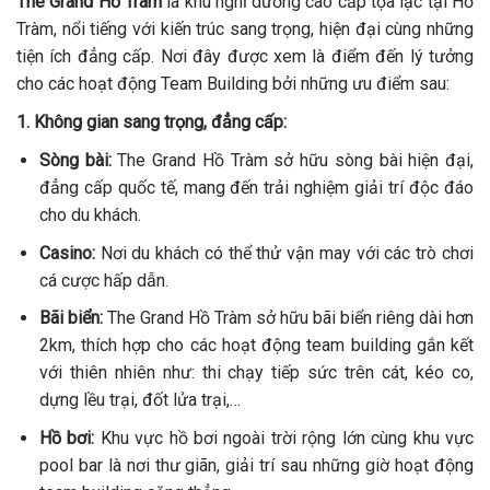
The Grand Hồ Tràm
là khu nghỉ dưỡng cao cấp tọa lạc tại Hồ
Tràm, nổi tiếng với kiến trúc sang trọng, hiện đại cùng những
tiện ích đẳng cấp. Nơi đây được xem là điểm đến lý tưởng
cho các hoạt động Team Building bởi những ưu điểm sau:
1. Không gian sang trọng, đẳng cấp:
Sòng bài:
The Grand Hồ Tràm sở hữu sòng bài hiện đại,
đẳng cấp quốc tế, mang đến trải nghiệm giải trí độc đáo
cho du khách.
Casino:
Nơi du khách có thể thử vận may với các trò chơi
cá cược hấp dẫn.
Bãi biển:
The Grand Hồ Tràm sở hữu bãi biển riêng dài hơn
2km, thích hợp cho các hoạt động team building gắn kết
với thiên nhiên như: thi chạy tiếp sức trên cát, kéo co,
dựng lều trại, đốt lửa trại,…
Hồ bơi:
Khu vực hồ bơi ngoài trời rộng lớn cùng khu vực
pool bar là nơi thư giãn, giải trí sau những giờ hoạt động