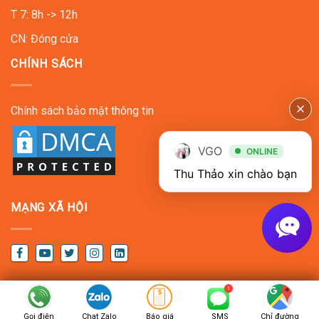
T 7: 8h -> 12h
CN: Đóng cửa
CHÍNH SÁCH
Chính sách bảo mật thông tin
VGO
ONLINE
Thu Thảo xin chào bạn
MẠNG XÃ HỘI
Copyright © 2022
VGO EVENT
. All Rights Reserved
Gọi điện
Chat Zalo
Báo giá
SMS
Chỉ đường