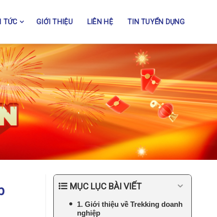
N TỨC
GIỚI THIỆU
LIÊN HỆ
TIN TUYỂN DỤNG
MỤC LỤC BÀI VIẾT
p
1. Giới thiệu về Trekking doanh
nghiệp