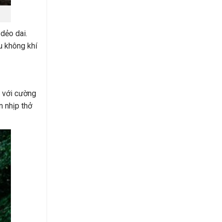
 dẻo dai.
u không khí
n với cường
n nhịp thở