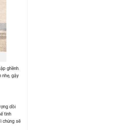
gập ghềnh.
n nhẹ, gậy
ượng dồi
ế tình
vì chúng sẽ