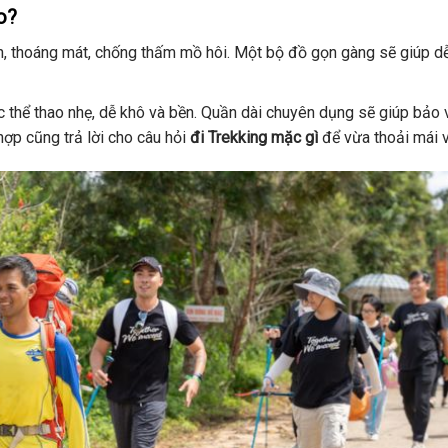
o?
ãn, thoáng mát, chống thấm mồ hôi. Một bộ đồ gọn gàng sẽ giúp d
ục thể thao nhẹ, dễ khô và bền. Quần dài chuyên dụng sẽ giúp bảo 
hợp cũng trả lời cho câu hỏi
đi Trekking mặc gì
để vừa thoải mái v