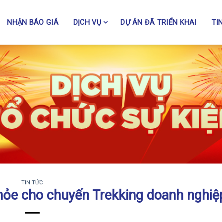
NHẬN BÁO GIÁ
DỊCH VỤ
DỰ ÁN ĐÃ TRIỂN KHAI
TI
TIN TỨC
ỏe cho chuyến Trekking doanh nghiệ