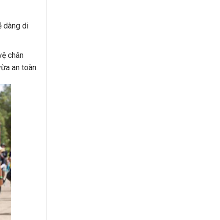
ễ dàng di
vệ chân
ừa an toàn.