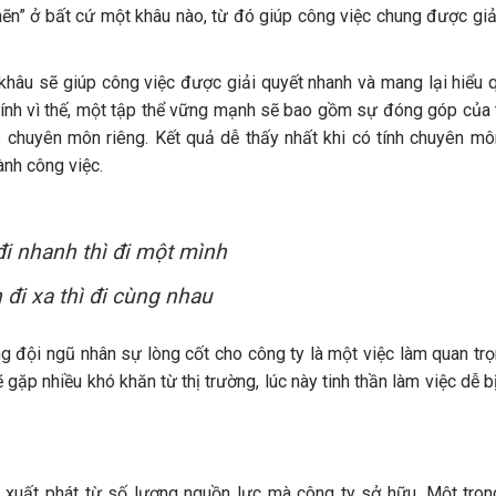
ghẽn” ở bất cứ một khâu nào, từ đó giúp công việc chung được gi
 khâu sẽ giúp công việc được giải quyết nhanh và mang lại hiểu 
hính vì thế, một tập thể vững mạnh sẽ bao gồm sự đóng góp của
có chuyên môn riêng. Kết quả dễ thấy nhất khi có tính chuyên mô
ành công việc.
i nhanh thì đi một mình
đi xa thì đi cùng nhau
ng đội ngũ nhân sự lòng cốt cho công ty là một việc làm quan trọ
 gặp nhiều khó khăn từ thị trường, lúc này tinh thần làm việc dễ 
g xuất phát từ số lượng nguồn lực mà công ty sở hữu. Một tro