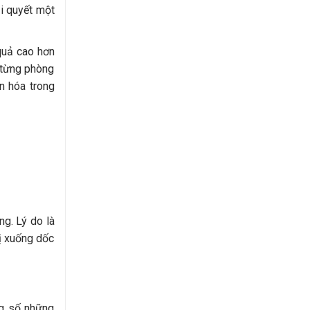
ải quyết một
quả cao hơn
 từng phòng
n hóa trong
ng. Lý do là
bị xuống dốc
ng số những