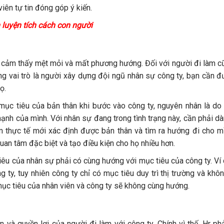
viên tự tin đóng góp ý kiến.
 luyện tích cách con người
i cảm thấy mệt mỏi và mất phương hướng. Đối với người đi làm cũ
ng vai trò là người xây dựng đội ngũ nhân sự công ty, bạn cần đ
ọ.
mục tiêu của bản thân khi bước vào công ty, nguyên nhân là do
nh của mình. Với nhân sự đang trong tình trạng này, cần phải dà
hiệm thực tế mới xác định được bản thân và tìm ra hướng đi cho 
an tâm đặc biệt và tạo điều kiện cho họ nhiều hơn.
tiêu của nhân sự phải có cùng hướng với mục tiêu của công ty. Ví
ty, tuy nhiên công ty chỉ có mục tiêu duy trì thị trường và khô
ục tiêu của nhân viên và công ty sẽ không cùng hướng.
n và quyền lợi của người đi làm với công ty. Chính vì thế, Hr p