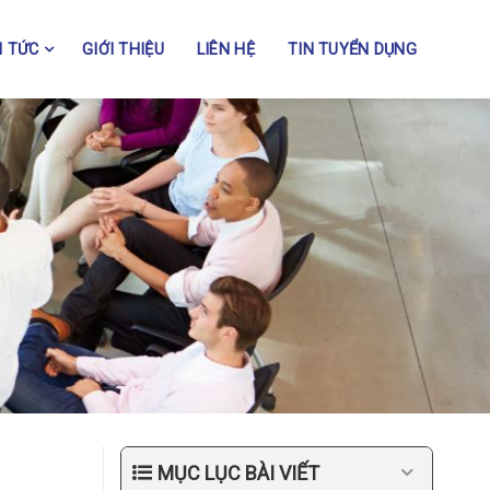
N TỨC
GIỚI THIỆU
LIÊN HỆ
TIN TUYỂN DỤNG
MỤC LỤC BÀI VIẾT