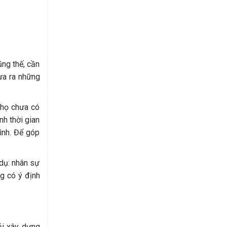
ng thế, cần
ưa ra những
 họ chưa có
nh thời gian
mình. Để góp
 dụ: nhân sự
ng có ý định
hải xây dựng