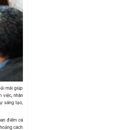
oải mái giúp
m việc, nhân
sự sáng tạo,
uan điểm cá
khoảng cách