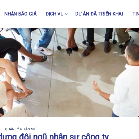
NHẬN BÁO GIÁ
DỊCH VỤ
DỰ ÁN ĐÃ TRIỂN KHAI
TI
QUẢN LÝ NHÂN SỰ
 dựng đội ngũ nhân sự công ty