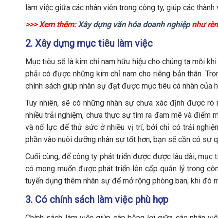
làm việc giữa các nhân viên trong công ty, giúp các thành 
>>> Xem thêm:
Xây dựng văn hóa doanh nghiệp
như rèn
2. Xây dựng mục tiêu làm việc
Mục tiêu sẽ là kim chỉ nam hữu hiệu cho chúng ta mỗi kh
phải có được những kim chỉ nam cho riêng bản thân. Tro
chính sách giúp nhân sự đạt được mục tiêu cá nhân của h
Tuy nhiên, sẽ có những nhân sự chưa xác định được rõ 
nhiều trải nghiệm, chưa thực sự tìm ra đam mê và điểm mạ
và nổ lực để thử sức ở nhiều vị trí, bởi chỉ có trải ng
phần vào nuôi dưỡng nhân sự tốt hơn, bạn sẽ cần có sự qu
Cuối cùng, để công ty phát triển được được lâu dài, mục 
có mong muốn được phát triển lên cấp quản lý trong công 
tuyển dụng thêm nhân sự để mở rộng phòng ban, khi đó m
3. Có chính sách làm việc phù hợp
Chính sách làm việc giúp cân bằng lợi giữa các nhân viê